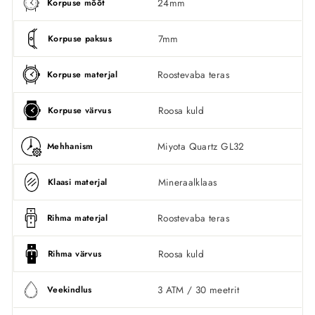
24mm
Korpuse mõõt
7mm
Korpuse paksus
Roostevaba teras
Korpuse materjal
Roosa kuld
Korpuse värvus
Miyota Quartz GL32
Mehhanism
Mineraalklaas
Klaasi materjal
Roostevaba teras
Rihma materjal
Roosa kuld
Rihma värvus
3 ATM / 30 meetrit
Veekindlus