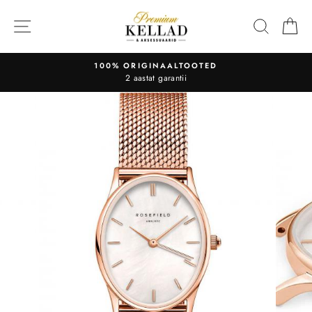
Liigu
sisu
OTSI
O
juurde
100% ORIGINAALTOOTED
2 aastat garantii