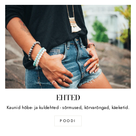
EHTED
Kaunid hõbe- ja kuldehted - sõrmused, kõrvarõngad, käeketid.
POODI