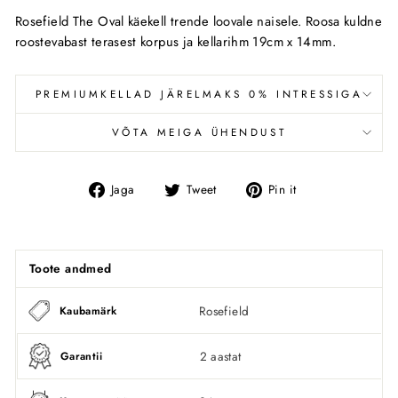
Rosefield The Oval käekell trende loovale naisele. Roosa kuldne
roostevabast terasest korpus ja kellarihm 19cm x 14mm.
PREMIUMKELLAD JÄRELMAKS 0% INTRESSIGA
VÕTA MEIGA ÜHENDUST
Jaga
Tweet
Pin
Jaga
Tweet
Pin it
Facebookis
Toote andmed
Rosefield
Kaubamärk
2 aastat
Garantii