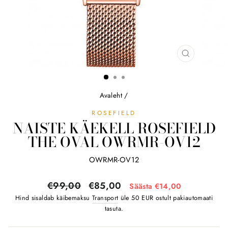
SULGE
(ESC)
Avaleht
/
ROSEFIELD
NAISTE KÄEKELL ROSEFIELD
THE OVAL OWRMR-OV12
OWRMR-OV12
Tavahind
Soodushind
€99,00
€85,00
Säästa €14,00
Hind sisaldab käibemaksu
Transport
üle 50 EUR ostult pakiautomaati
tasuta.