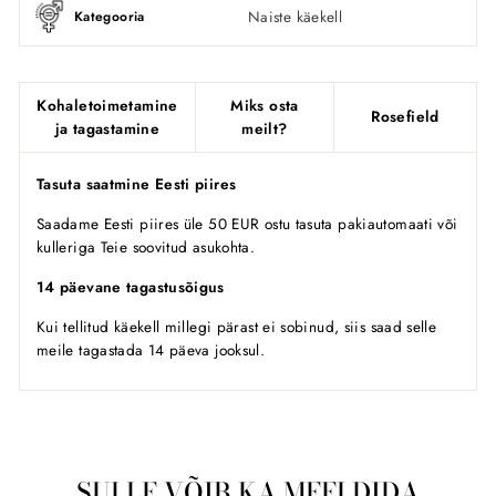
Naiste käekell
Kategooria
Kohaletoimetamine
Miks osta
Rosefield
ja tagastamine
meilt?
Tasuta saatmine Eesti piires
Saadame Eesti piires üle 50 EUR ostu tasuta pakiautomaati või
kulleriga Teie soovitud asukohta.
14 päevane tagastusõigus
Kui tellitud käekell millegi pärast ei sobinud, siis saad selle
meile tagastada 14 päeva jooksul.
SULLE VÕIB KA MEELDIDA