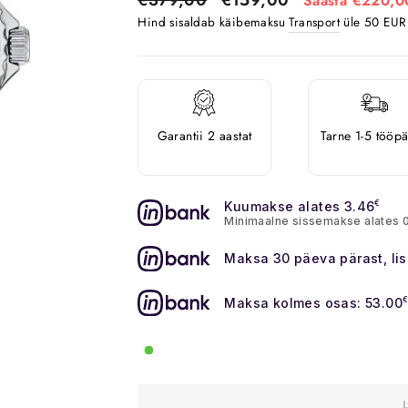
Säästa €220,0
Hind sisaldab käibemaksu
Transport
üle 50 EUR o
Garantii 2 aastat
Tarne 1-5 tööp
Kuumakse alates 3.46
€
Minimaalne sissemakse alates 
Maksa 30 päeva pärast, li
Maksa kolmes osas: 53.00