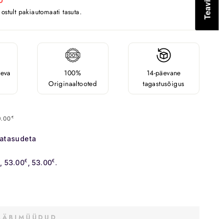
0
stult pakiautomaati tasuta.
äeva
100%
14-päevane
Originaaltooted
tagastusõigus
0.00
€
satasudeta
€
, 53.00
€
, 53.00
€
.
LÄBIMÜÜDUD