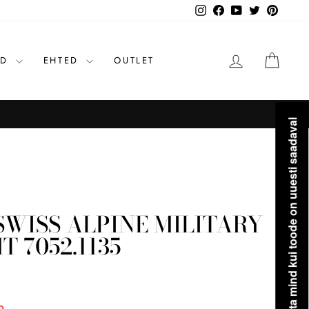
Instagram
Facebook
YouTube
Twitter
Pinteres
LOGI SISSE
OST
ID
EHTED
OUTLET
Teavita mind kui toode on uuesti saadaval
SWISS ALPINE MILITARY
 7052.1135