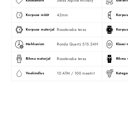
Swiss Alpine Military
Kaubamärk
Garanti
42mm
Korpuse mõõt
Korpus
Roostevaba teras
Korpuse materjal
Korpus
Ronda Quartz 515.24H
Mehhanism
Klaasi 
Roostevaba teras
Rihma materjal
Rihma 
10 ATM / 100 meetrit
Veekindlus
Katego