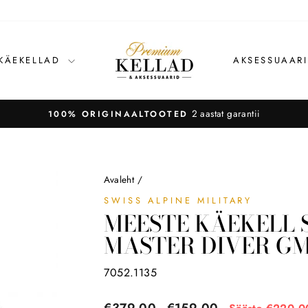
 KÄEKELLAD
AKSESSUAAR
2 aastat garantii
100% ORIGINAALTOOTED
Avaleht
/
SWISS ALPINE MILITARY
MEESTE KÄEKELL 
MASTER DIVER GMT
7052.1135
Tavahind
Soodushind
€379,00
€159,00