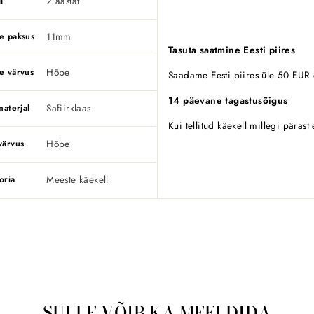
2 aastat
i
11mm
e paksus
Tasuta saatmine Eesti piires
Hõbe
e värvus
Saadame Eesti piires üle 50 EUR o
14 päevane tagastusõigus
Safiirklaas
materjal
Kui tellitud käekell millegi pärast
Hõbe
värvus
Meeste käekell
oria
SULLE VÕIB KA MEELDIDA