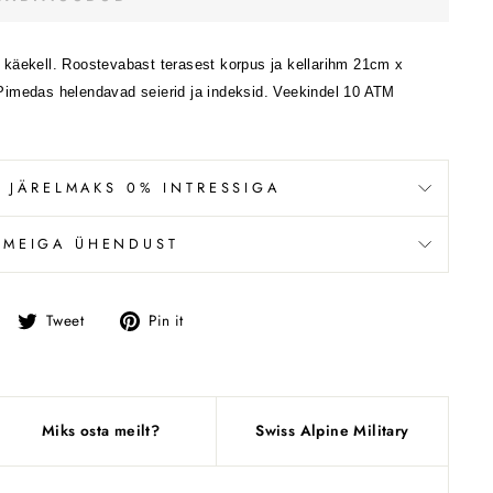
käekell. Roostevabast terasest korpus ja kellarihm 21cm x
Pimedas helendavad seierid ja indeksid. Veekindel 10 ATM
 JÄRELMAKS 0% INTRESSIGA
 MEIGA ÜHENDUST
Jaga
Tweet
Pin
Tweet
Pin it
Facebookis
Miks osta meilt?
Swiss Alpine Military