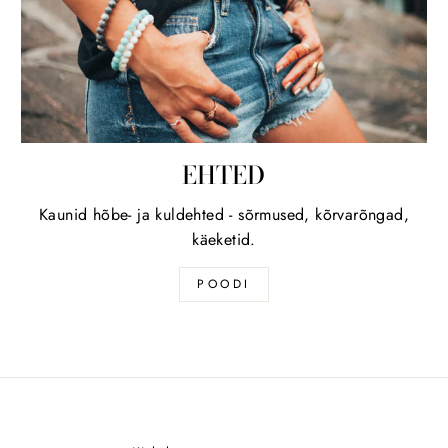
EHTED
Kaunid hõbe- ja kuldehted - sõrmused, kõrvarõngad,
käeketid.
POODI