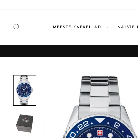
Liigu
sisu
juurde
OTSI
MEESTE KÄEKELLAD
NAISTE