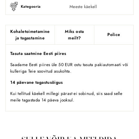
Meeste käekell
Kategooria
Kohaletoimetamine
Miks osta
Police
ja tagastamine
meilt?
Tasuta saatmine Eesti piires
Saadame Eesti piires üle 50 EUR ostu tasuta pakiautomaati või
kulleriga Teie soovitud asukohta.
14 päevane tagastusõigus
Kui tellitud käekell millegi pärast ei sobinud, siis saad selle
meile tagastada 14 päeva jooksul.