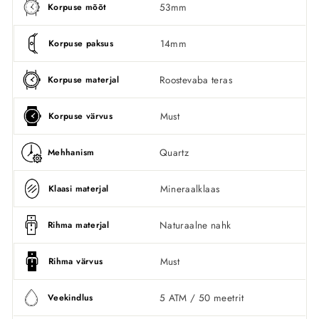
53mm
Korpuse mõõt
14mm
Korpuse paksus
Roostevaba teras
Korpuse materjal
Must
Korpuse värvus
Quartz
Mehhanism
Mineraalklaas
Klaasi materjal
Naturaalne nahk
Rihma materjal
Must
Rihma värvus
5 ATM / 50 meetrit
Veekindlus