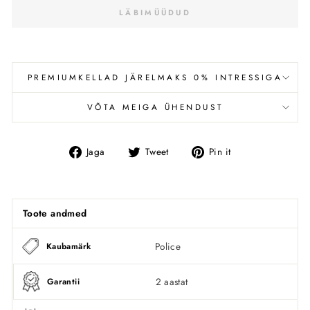
LÄBIMÜÜDUD
PREMIUMKELLAD JÄRELMAKS 0% INTRESSIGA
VÕTA MEIGA ÜHENDUST
Jaga
Tweet
Pin
Jaga
Tweet
Pin it
Facebookis
Toote andmed
Police
Kaubamärk
2 aastat
Garantii