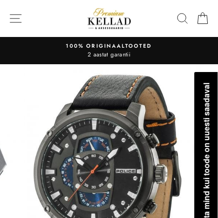
Liigu
sisu
OTSI
O
juurde
100% ORIGINAALTOOTED
2 aastat garantii
Teavita mind kui toode on uuesti saadaval