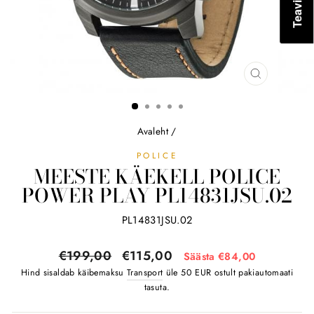
SULGE
(ESC)
Avaleht
/
POLICE
MEESTE KÄEKELL POLICE
POWER PLAY PL14831JSU.02
PL14831JSU.02
Tavahind
Soodushind
€199,00
€115,00
Säästa €84,00
Hind sisaldab käibemaksu
Transport
üle 50 EUR ostult pakiautomaati
tasuta.