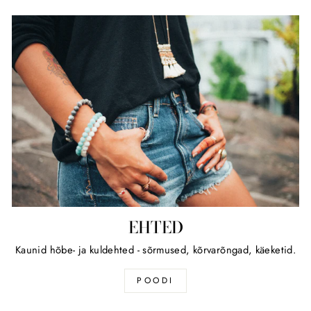
EHTED
Kaunid hõbe- ja kuldehted - sõrmused, kõrvarõngad, käeketid.
POODI