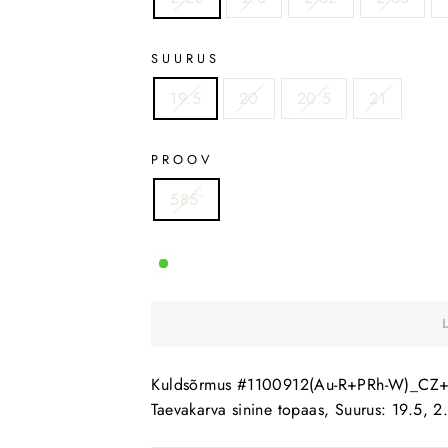
SUURUS
19.5
20
20.5
21
PROOV
585°
Kuldsõrmus #1100912(Au-R+PRh-W)_CZ+TZL
Taevakarva sinine topaas, Suurus: 19.5, 2