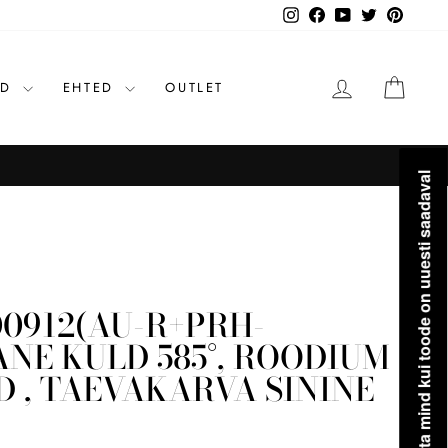
Instagram
Facebook
YouTube
Twitter
Pinteres
LOGI SISSE
OST
ID
EHTED
OUTLET
Teavita mind kui toode on uuesti saadaval
0912(AU-R+PRH-
ANE KULD 585°, ROODIUM
ID , TAEVAKARVA SININE