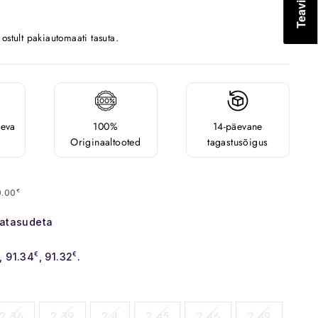
stult pakiautomaati tasuta.
äeva
100%
14-päevane
Originaaltooted
tagastusõigus
0.00
€
satasudeta
, 91.34
€
, 91.32
€
.
2.36
2.39
2.4
2.45
2.46
2.49