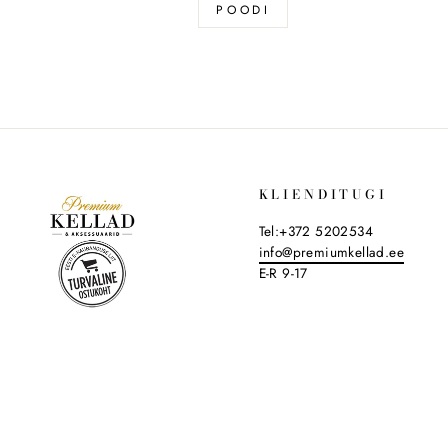
POODI
KLIENDITUGI
Tel:+372 5202534
info@premiumkellad.ee
E-R 9-17