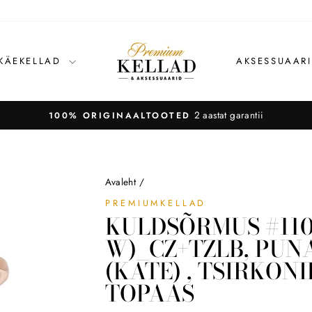
 KÄEKELLAD
AKSESSUAAR
2 aastat garantii
100% ORIGINAALTOOTED
Avaleht
/
PREMIUMKELLAD
KULDSÕRMUS #110
W)_CZ+TZLB, PUN
(KATE) , TSIRKON
TOPAAS