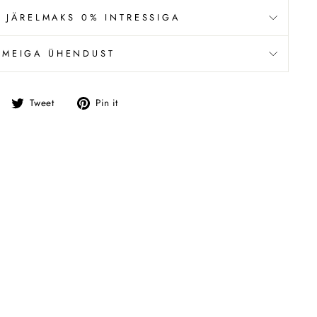
 JÄRELMAKS 0% INTRESSIGA
 MEIGA ÜHENDUST
Jaga
Tweet
Pin
Tweet
Pin it
Facebookis