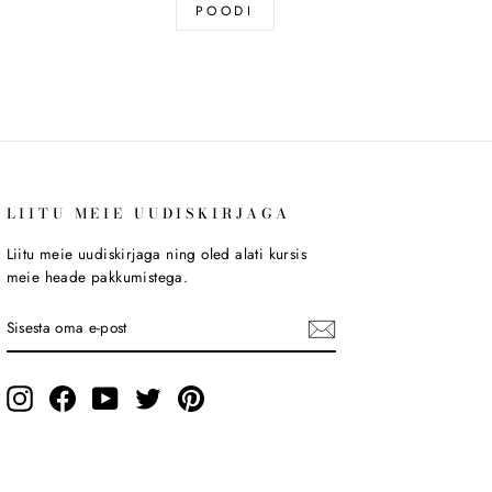
POODI
LIITU MEIE UUDISKIRJAGA
Liitu meie uudiskirjaga ning oled alati kursis
meie heade pakkumistega.
SISESTA
LIITU
OMA
E-
POST
Instagram
Facebook
YouTube
Twitter
Pinterest