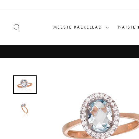
Liigu
sisu
juurde
OTSI
MEESTE KÄEKELLAD
NAISTE