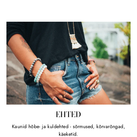
EHTED
Kaunid hõbe- ja kuldehted - sõrmused, kõrvarõngad,
käeketid.