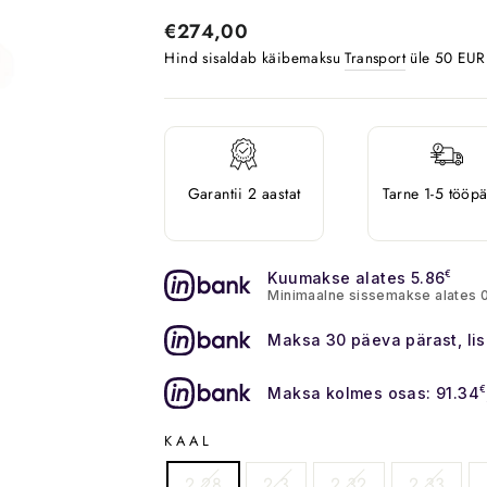
Tavahind
€274,00
Hind sisaldab käibemaksu
Transport
üle 50 EUR o
Garantii 2 aastat
Tarne 1-5 tööp
Kuumakse alates 5.86
€
Minimaalne sissemakse alates 
Maksa 30 päeva pärast, li
Maksa kolmes osas: 91.34
€
KAAL
2.28
2.3
2.32
2.33