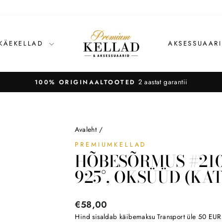
 KÄEKELLAD
AKSESSUAAR
2 aastat garantii
100% ORIGINAALTOOTED
Avaleht
/
PREMIUMKELLAD
HÕBESÕRMUS #210
925°, OKSÜÜD (KAT
Tavahind
€58,00
Hind sisaldab käibemaksu
Transport
üle 50 EUR o