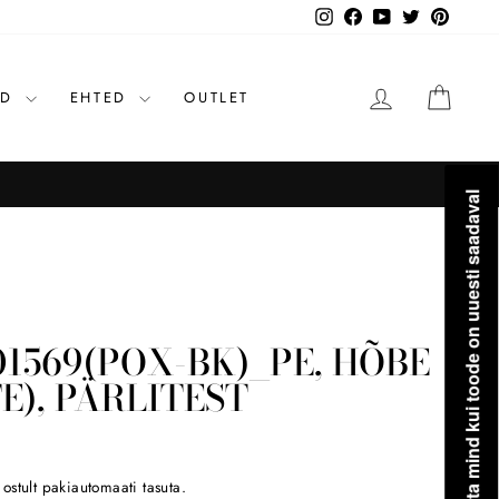
Instagram
Facebook
YouTube
Twitter
Pinteres
LOGI SISSE
OST
ID
EHTED
OUTLET
Teavita mind kui toode on uuesti saadaval
1569(POX-BK)_PE, HÕBE
E), PÄRLITEST
stult pakiautomaati tasuta.