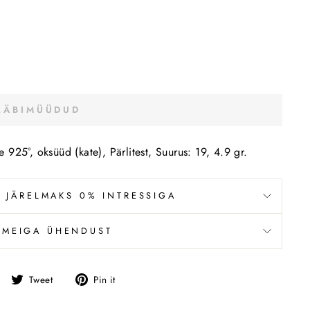
LÄBIMÜÜDUD
5°, oksüüd (kate), Pärlitest, Suurus: 19, 4.9 gr.
 JÄRELMAKS 0% INTRESSIGA
 MEIGA ÜHENDUST
Jaga
Tweet
Pin
Tweet
Pin it
Facebookis