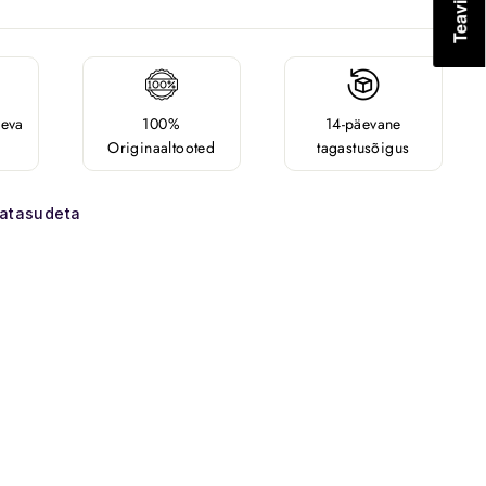
äeva
100%
14-päevane
Originaaltooted
tagastusõigus
satasudeta