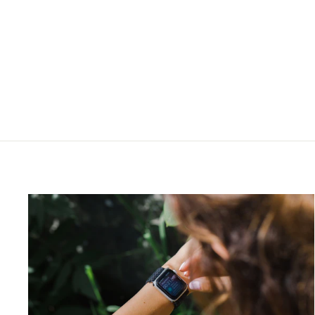
Bk)_PE, Hõbe 925°, oksüüd (kate),
Pärlitest
PREMIUMKELLAD
alates €58,00