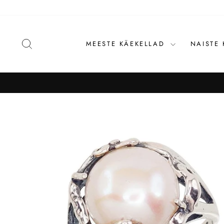
Liigu
sisu
juurde
OTSI
MEESTE KÄEKELLAD
NAISTE