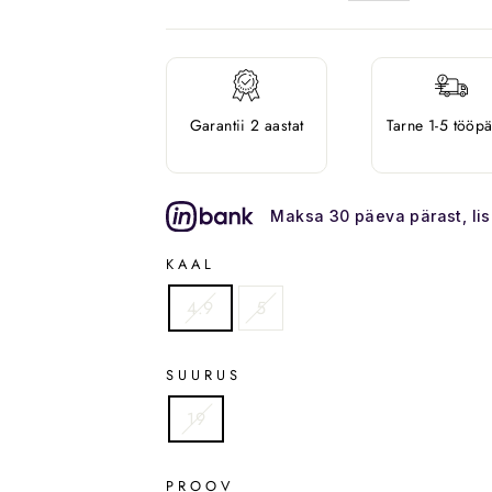
Garantii 2 aastat
Tarne 1-5 tööp
Maksa 30 päeva pärast, li
KAAL
4.9
5
SUURUS
19
PROOV