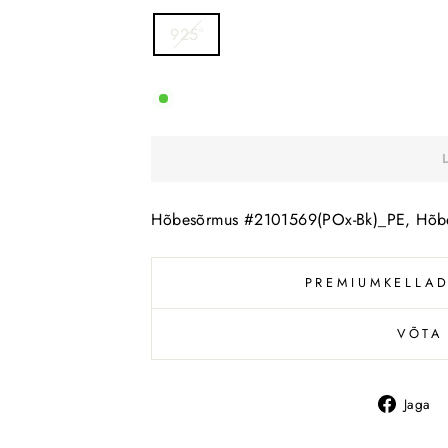
925°
Hõbesõrmus #2101569(POx-Bk)_PE, Hõbe 92
PREMIUMKELLAD
VÕTA
Jaga