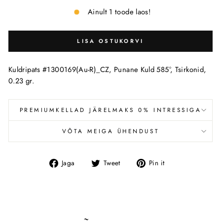
Ainult 1 toode laos!
LISA OSTUKORVI
Kuldripats #1300169(Au-R)_CZ, Punane Kuld 585°, Tsirkonid,
0.23 gr.
PREMIUMKELLAD JÄRELMAKS 0% INTRESSIGA
VÕTA MEIGA ÜHENDUST
Jaga
Tweet
Pin
Jaga
Tweet
Pin it
Facebookis