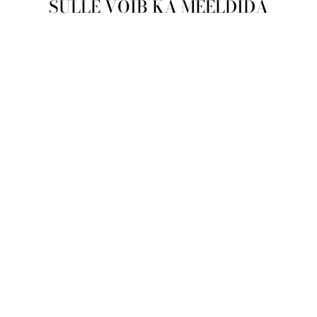
SULLE VÕIB KA MEELDIDA
Kuldripats
#1300169(Au-
R)_CZ, Punane
Kuld 585°,
Tsirkonid
PREMIUMKELLAD
€43,00