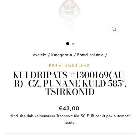
SULGE
(ESC)
Avaleht
/
Kategooria
/
Ehted naistele
/
PREMIUMKELLAD
KULDRIPATS #1300169(AU-
R)_CZ, PUNANE KULD 585°,
TSIRKONID
Tavahind
€43,00
Hind sisaldab käibemaksu
Transport
üle 50 EUR ostult pakiautomaati
tasuta.