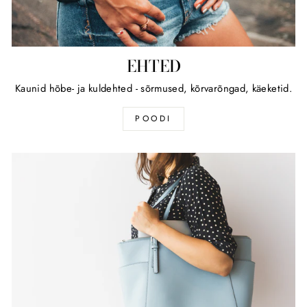
EHTED
Kaunid hõbe- ja kuldehted - sõrmused, kõrvarõngad, käeketid.
POODI