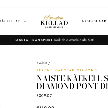
 KÄEKELLAD
AKSESSUAAR
Kõikidele ostudele üle 50€
TASUTA TRANSPORT
Avaleht
/
SERENE MARCEAU DIAMOND
NAISTE KÄEKELL 
DIAMOND PONT DE
S009.07
Tavahind
€110,00