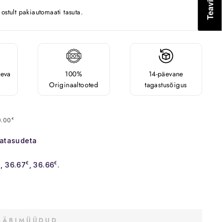
stult pakiautomaati tasuta.
äeva
100%
14-päevane
Originaaltooted
tagastusõigus
0.00
€
satasudeta
€
, 36.67
€
, 36.66
€
.
LÄBIMÜÜDUD