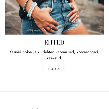
EHTED
Kaunid hõbe- ja kuldehted - sõrmused, kõrvarõngad,
käeketid.
POODI