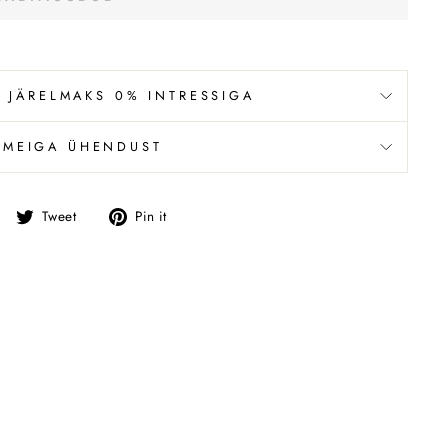
 JÄRELMAKS 0% INTRESSIGA
 MEIGA ÜHENDUST
Jaga
Tweet
Pin
Tweet
Pin it
Facebookis