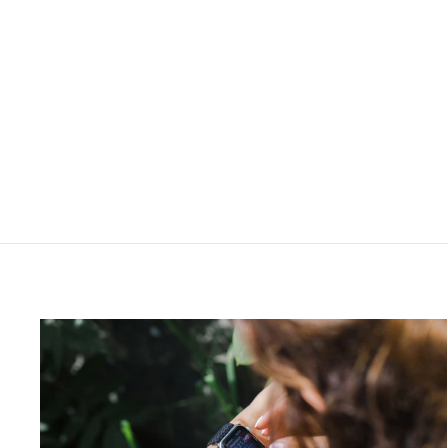
Naiste käekell Serene Marceau
Diamond Pont des Arts S009.07
SERENE MARCEAU DIAMOND
€110,00