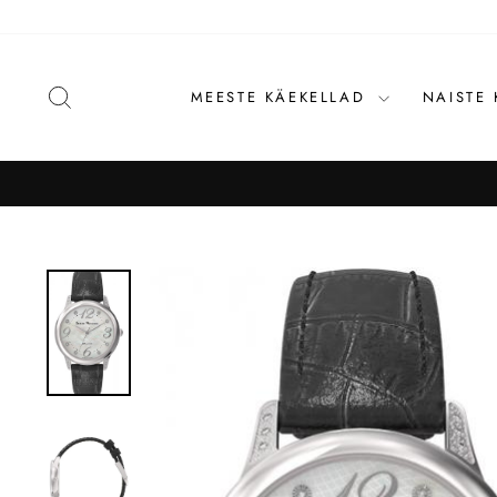
Liigu
sisu
juurde
OTSI
MEESTE KÄEKELLAD
NAISTE