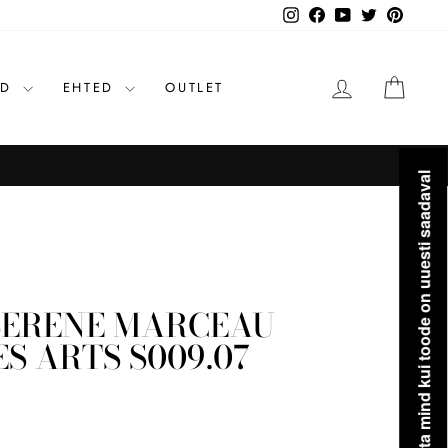
Instagram
Facebook
YouTube
Twitter
Pinteres
LOGI SISSE
OST
ID
EHTED
OUTLET
Teavita mind kui toode on uuesti saadaval
SERENE MARCEAU
S ARTS S009.07