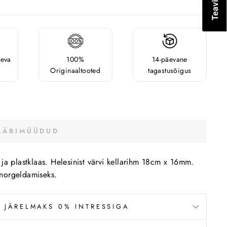
äeva
100%
14-päevane
Originaaltooted
tagastusõigus
LÄBIMÜÜDUD
 ja plastklaas. Helesinist värvi kellarihm 18cm x 16mm.
snorgeldamiseks.
 JÄRELMAKS 0% INTRESSIGA