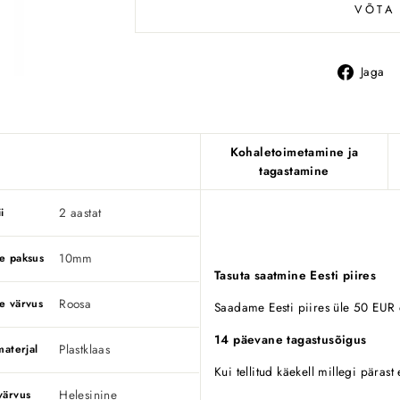
VÕTA
Jaga
Kohaletoimetamine ja
tagastamine
2 aastat
i
10mm
e paksus
Tasuta saatmine Eesti piires
Roosa
e värvus
Saadame Eesti piires üle 50 EUR o
14 päevane tagastusõigus
Plastklaas
materjal
Kui tellitud käekell millegi pärast
Helesinine
värvus