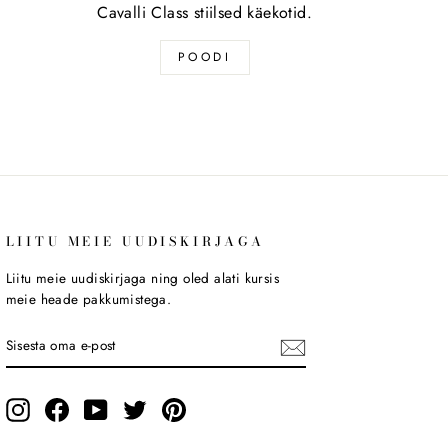
Cavalli Class stiilsed käekotid.
POODI
LIITU MEIE UUDISKIRJAGA
Liitu meie uudiskirjaga ning oled alati kursis
meie heade pakkumistega.
SISESTA
LIITU
OMA
E-
POST
Instagram
Facebook
YouTube
Twitter
Pinterest