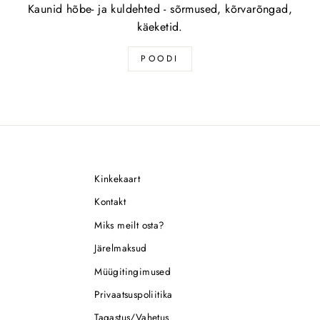
Kaunid hõbe- ja kuldehted - sõrmused, kõrvarõngad,
käeketid.
POODI
Kinkekaart
Kontakt
Miks meilt osta?
Järelmaksud
Müügitingimused
Privaatsuspoliitika
Tagastus/Vahetus