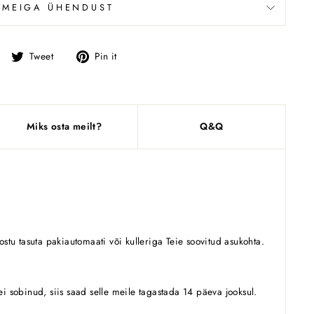
 MEIGA ÜHENDUST
Jaga
Tweet
Pin
Tweet
Pin it
Facebookis
Miks osta meilt?
Q&Q
stu tasuta pakiautomaati või kulleriga Teie soovitud asukohta.
 ei sobinud, siis saad selle meile tagastada 14 päeva jooksul.