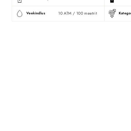
10 ATM / 100 meetrit
Veekindlus
Katego
Läbimüüdud