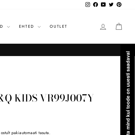
Instagram
Facebook
YouTube
Twitter
Pinteres
LOGI SISSE
OST
ID
EHTED
OUTLET
Kõikidele o
TASUTA TRANSPORT
Teavita mind kui toode on uuesti saadaval
&Q KIDS VR99J007Y
stult pakiautomaati tasuta.