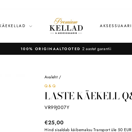
 KÄEKELLAD
AKSESSUAAR
Avaleht
/
Q&Q
LASTE KÄEKELL Q
VR99J007Y
Tavahind
€25,00
Hind sisaldab käibemaksu
Transport
üle 50 EUR o