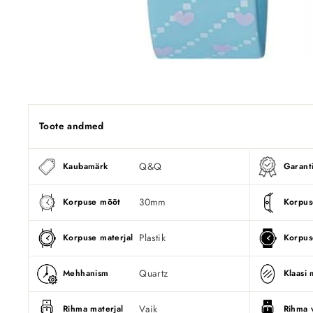
Toote andmed
Q&Q
Kaubamärk
Garanti
30mm
Korpuse mõõt
Korpus
Plastik
Korpuse materjal
Korpus
Quartz
Mehhanism
Klaasi 
Vaik
Rihma materjal
Rihma 