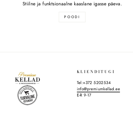
Stiilne ja funktsionaalne kaaslane igasse päeva.
POODI
KLIENDITUGI
Tel:+372 5202534
info@premiumkellad.ee
E-R 9-17