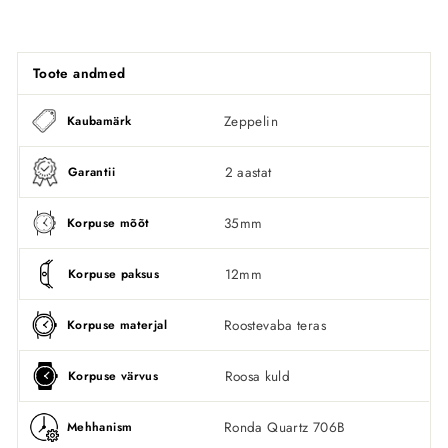
Facebookis
Toote andmed
Zeppelin
Kaubamärk
2 aastat
Garantii
35mm
Korpuse mõõt
12mm
Korpuse paksus
Roostevaba teras
Korpuse materjal
Roosa kuld
Korpuse värvus
Ronda Quartz 706B
Mehhanism