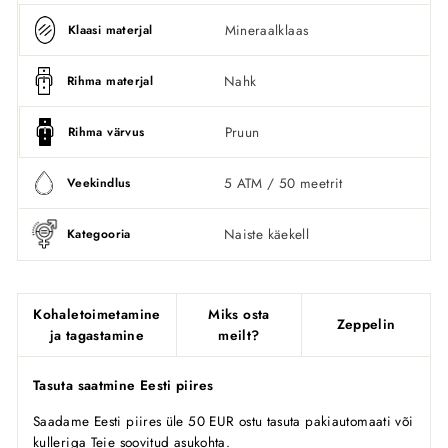
Mineraalklaas
Klaasi materjal
Nahk
Rihma materjal
Pruun
Rihma värvus
5 ATM / 50 meetrit
Veekindlus
Naiste käekell
Kategooria
Kohaletoimetamine
Miks osta
Zeppelin
ja tagastamine
meilt?
Tasuta saatmine Eesti piires
Saadame Eesti piires üle 50 EUR ostu tasuta pakiautomaati või
kulleriga Teie soovitud asukohta.