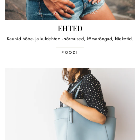
EHTED
Kaunid hõbe- ja kuldehted - sõrmused, kõrvarõngad, käeketid.
POODI