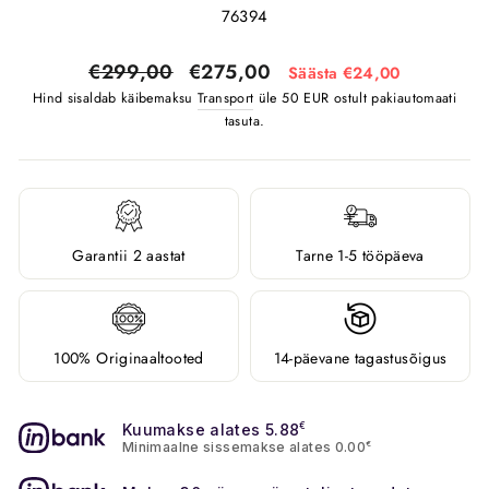
76394
Tavahind
Soodushind
€299,00
€275,00
Säästa €24,00
Hind sisaldab käibemaksu
Transport
üle 50 EUR ostult pakiautomaati
tasuta.
Garantii 2 aastat
Tarne 1-5 tööpäeva
100% Originaaltooted
14-päevane tagastusõigus
Kuumakse alates 5.88
€
Minimaalne sissemakse alates 0.00
€