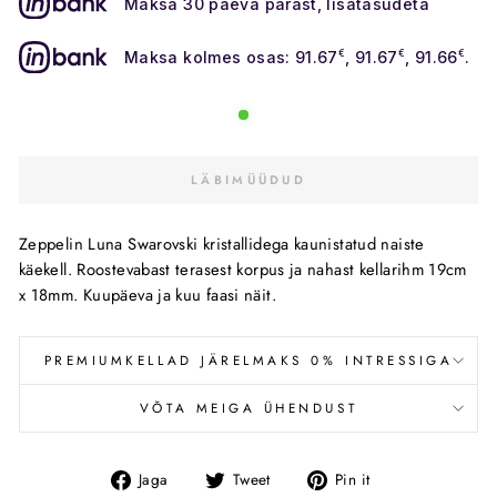
Maksa 30 päeva pärast, lisatasudeta
Maksa kolmes osas: 91.67
€
, 91.67
€
, 91.66
€
.
LÄBIMÜÜDUD
Zeppelin Luna Swarovski kristallidega kaunistatud naiste
käekell. Roostevabast terasest korpus ja nahast kellarihm 19cm
x 18mm. Kuupäeva ja kuu faasi näit.
PREMIUMKELLAD JÄRELMAKS 0% INTRESSIGA
VÕTA MEIGA ÜHENDUST
Jaga
Tweet
Pin
Jaga
Tweet
Pin it