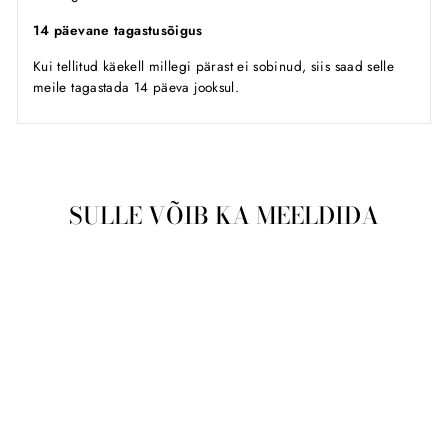
14 päevane tagastusõigus
Kui tellitud käekell millegi pärast ei sobinud, siis saad selle
meile tagastada 14 päeva jooksul.
SULLE VÕIB KA MEELDIDA
Läbimüüdud