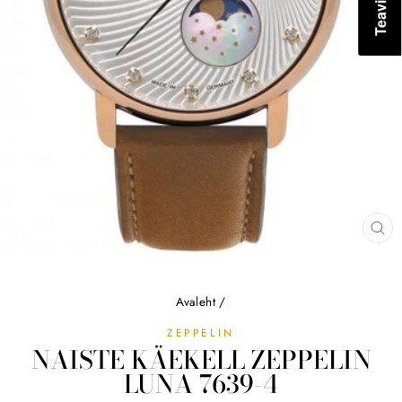
SU
(ES
Avaleht
/
ZEPPELIN
NAISTE KÄEKELL ZEPPELIN
LUNA 7639-4