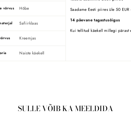
Hõbe
e värvus
Saadame Eesti piires üle 50 EUR o
14 päevane tagastusõigus
Safiirklaas
materjal
Kui tellitud käekell millegi pärast
Kreemjas
värvus
Naiste käekell
oria
SULLE VÕIB KA MEELDIDA