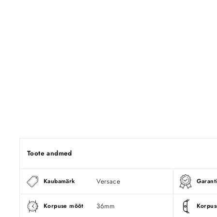
Toote andmed
Versace
Kaubamärk
Garanti
36mm
Korpuse mõõt
Korpus