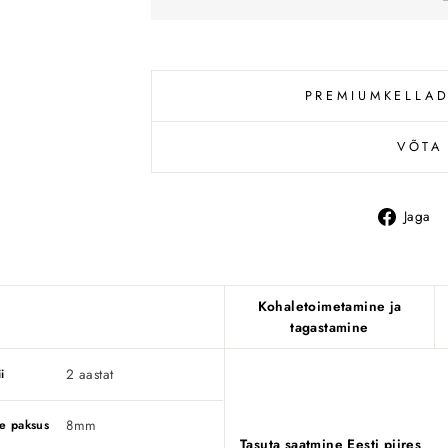
PREMIUMKELLAD
VÕTA
Jaga
Kohaletoimetamine ja
tagastamine
2 aastat
i
8mm
e paksus
Tasuta saatmine Eesti piires