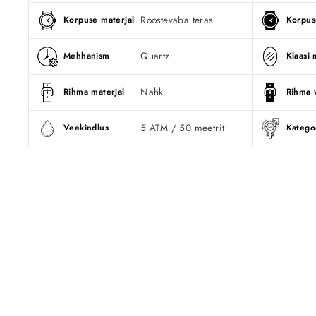
Roostevaba teras
Korpuse materjal
Korpus
Quartz
Mehhanism
Klaasi 
Nahk
Rihma materjal
Rihma 
5 ATM / 50 meetrit
Veekindlus
Katego
Läbimüüdud