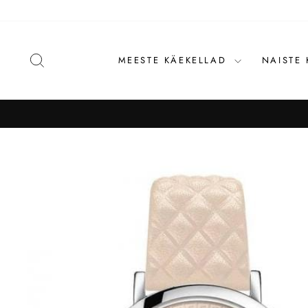
Liigu
sisu
juurde
OTSI
MEESTE KÄEKELLAD
NAISTE