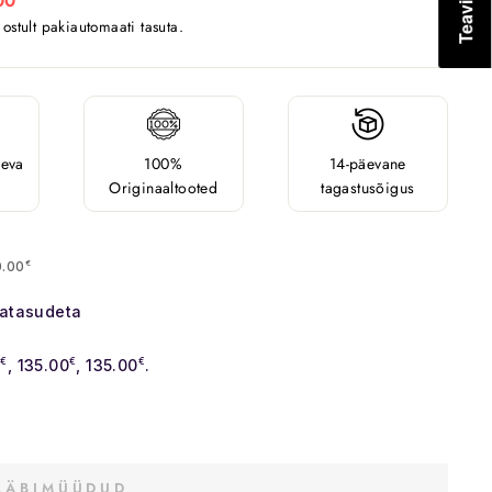
00
stult pakiautomaati tasuta.
äeva
100%
14-päevane
Originaaltooted
tagastusõigus
0.00
€
satasudeta
0
€
, 135.00
€
, 135.00
€
.
LÄBIMÜÜDUD