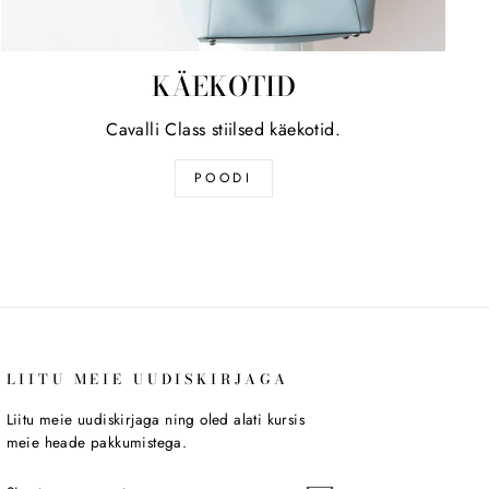
KÄEKOTID
Cavalli Class stiilsed käekotid.
POODI
LIITU MEIE UUDISKIRJAGA
Liitu meie uudiskirjaga ning oled alati kursis
meie heade pakkumistega.
SISESTA
LIITU