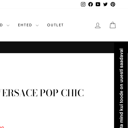
Instagram
Facebook
YouTube
Twitter
Pinteres
LOGI SISSE
OST
ID
EHTED
OUTLET
Teavita mind kui toode on uuesti saadaval
VERSACE POP CHIC