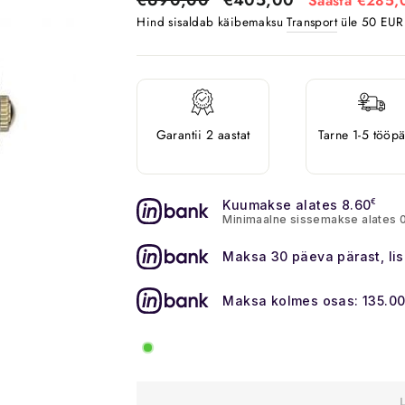
Säästa €285,
Hind sisaldab käibemaksu
Transport
üle 50 EUR o
Garantii 2 aastat
Tarne 1-5 tööp
Kuumakse alates 8.60
€
Minimaalne sissemakse alates 
Maksa 30 päeva pärast, li
Maksa kolmes osas: 135.0