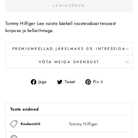
LÄBIMÜÜDUD
Tommy Hilfiger Lee naiste käekell roostevabast terasest
korpuse ja kellarihmaga.
PREMIUMKELLAD JÄRELMAKS 0% INTRESSIGA
VÕTA MEIGA ÜHENDUST
Jaga
Tweet
Pin
Jaga
Tweet
Pin it
Facebookis
Toote andmed
Tommy Hilfiger
Kaubamärk