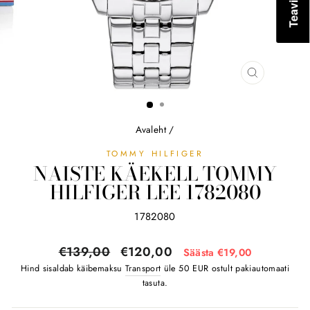
SULGE
(ESC)
Avaleht
/
TOMMY HILFIGER
NAISTE KÄEKELL TOMMY
HILFIGER LEE 1782080
1782080
Tavahind
Soodushind
€139,00
€120,00
Säästa €19,00
Hind sisaldab käibemaksu
Transport
üle 50 EUR ostult pakiautomaati
tasuta.