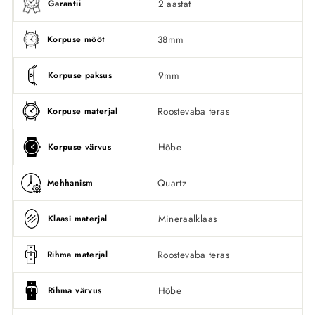
2 aastat
Garantii
38mm
Korpuse mõõt
9mm
Korpuse paksus
Roostevaba teras
Korpuse materjal
Hõbe
Korpuse värvus
Quartz
Mehhanism
Mineraalklaas
Klaasi materjal
Roostevaba teras
Rihma materjal
Hõbe
Rihma värvus