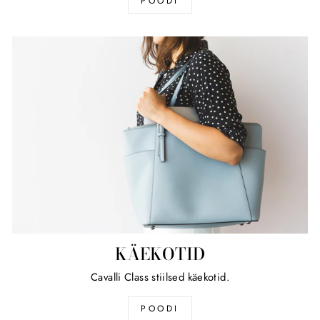
POODI
KÄEKOTID
Cavalli Class stiilsed käekotid.
POODI