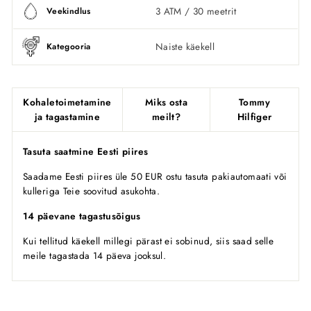
3 ATM / 30 meetrit
Veekindlus
Naiste käekell
Kategooria
Kohaletoimetamine
Miks osta
Tommy
ja tagastamine
meilt?
Hilfiger
Tasuta saatmine Eesti piires
Saadame Eesti piires üle 50 EUR ostu tasuta pakiautomaati või
kulleriga Teie soovitud asukohta.
14 päevane tagastusõigus
Kui tellitud käekell millegi pärast ei sobinud, siis saad selle
meile tagastada 14 päeva jooksul.