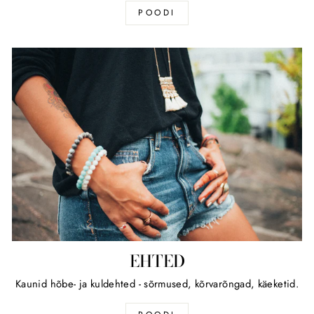
POODI
EHTED
Kaunid hõbe- ja kuldehted - sõrmused, kõrvarõngad, käeketid.