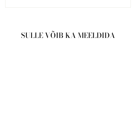
SULLE VÕIB KA MEELDIDA
Soodushind
Naiste käekell
Swiss Alpine
Military Nautilus
7740.1111