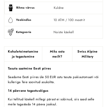
Kuldne
Rihma värvus
10 ATM / 100 meetrit
Veekindlus
Naiste käekell
Kategooria
Kohaletoimetamine
Miks osta
Swiss Alpine
ja tagastamine
meilt?
Military
Tasuta saatmine Eesti piires
Saadame Eesti piires üle 50 EUR ostu tasuta pakiautomaati või
kulleriga Teie soovitud asukohta.
14 päevane tagastusõigus
Kui tellitud käekell millegi pärast ei sobinud, siis saad selle
meile tagastada 14 päeva jooksul.