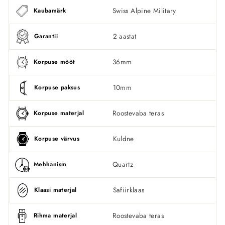
Swiss Alpine Military
Kaubamärk
2 aastat
Garantii
36mm
Korpuse mõõt
10mm
Korpuse paksus
Roostevaba teras
Korpuse materjal
Kuldne
Korpuse värvus
Quartz
Mehhanism
Safiirklaas
Klaasi materjal
Roostevaba teras
Rihma materjal