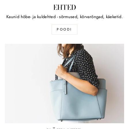
EHTED
Kaunid hõbe- ja kuldehted - sõrmused, kõrvarõngad, käeketid.
POODI