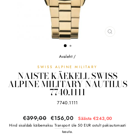
SULGE
(ESC)
Avaleht
/
SWISS ALPINE MILITARY
NAISTE KÄEKELL SWISS
ALPINE MILITARY NAUTILUS
7740.1111
7740.1111
Tavahind
Soodushind
€399,00
€156,00
Säästa €243,00
Hind sisaldab käibemaksu
Transport
üle 50 EUR ostult pakiautomaati
tasuta.