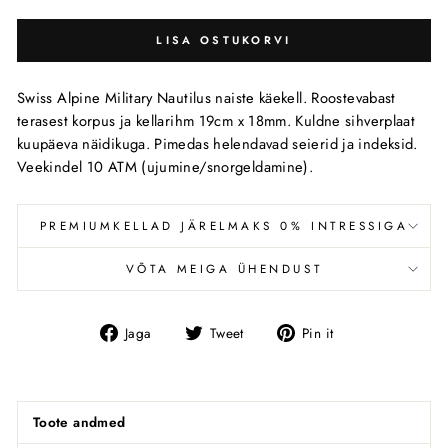
LISA OSTUKORVI
Swiss Alpine Military Nautilus naiste käekell. Roostevabast
terasest korpus ja kellarihm 19cm x 18mm. Kuldne sihverplaat
kuupäeva näidikuga. Pimedas helendavad seierid ja indeksid.
Veekindel 10 ATM (ujumine/snorgeldamine).
PREMIUMKELLAD JÄRELMAKS 0% INTRESSIGA
VÕTA MEIGA ÜHENDUST
Jaga
Tweet
Pin
Jaga
Tweet
Pin it
Facebookis
Toote andmed