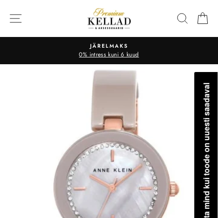
Liigu
sisu
OTSI
O
juurde
JÄRELMAKS
0% intress kuni 6 kuud
Teavita mind kui toode on uuesti saadaval