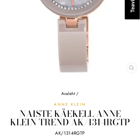
SU
(ES
Avaleht
/
ANNE KLEIN
NAISTE KÄEKELL ANNE
KLEIN TREND AK/1314RGTP
AK/1314RGTP