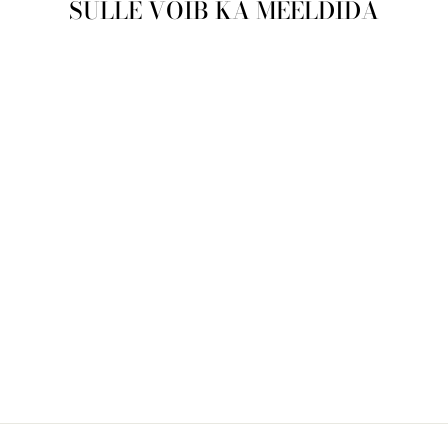
SULLE VÕIB KA MEELDIDA
Läbimüüdud
Naiste käekell
Anne Klein Trend
AK/1314RGTP
ANNE KLEIN
€169,00