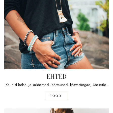
EHTED
Kaunid hõbe- ja kuldehted - sõrmused, kõrvarõngad, käeketid.
POODI