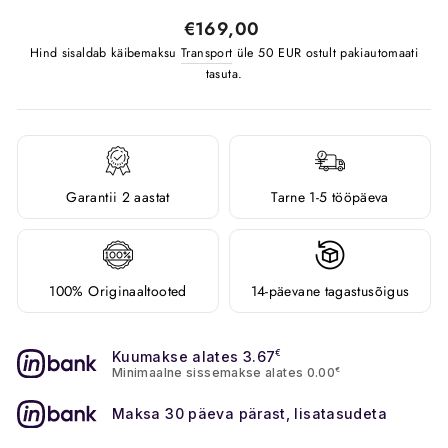
Tavahind
€169,00
Hind sisaldab käibemaksu
Transport
üle 50 EUR ostult pakiautomaati
tasuta.
Garantii 2 aastat
Tarne 1-5 tööpäeva
100% Originaaltooted
14-päevane tagastusõigus
Kuumakse alates 3.67
€
Minimaalne sissemakse alates 0.00
€
Maksa 30 päeva pärast, lisatasudeta