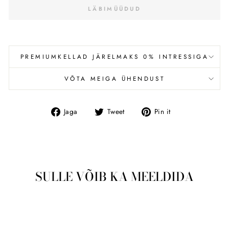
LÄBIMÜÜDUD
PREMIUMKELLAD JÄRELMAKS 0% INTRESSIGA
VÕTA MEIGA ÜHENDUST
Jaga
Tweet
Pin
Jaga
Tweet
Pin it
Facebookis
SULLE VÕIB KA MEELDIDA
Läbimüüdud