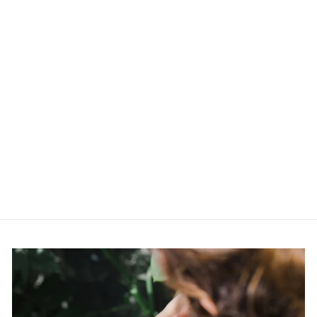
Naiste käekell
Anne Klein Ceramic
AK/1611WTSV
ANNE KLEIN
€149,00