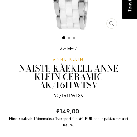
SULGE
(ESC)
Avaleht
/
ANNE KLEIN
NAISTE KÄEKELL ANNE
KLEIN CERAMIC
AK/1611WTSV
AK/1611WTSV
Tavahind
€149,00
Hind sisaldab käibemaksu
Transport
üle 50 EUR ostult pakiautomaati
tasuta.