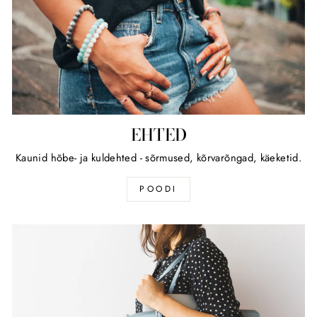
EHTED
Kaunid hõbe- ja kuldehted - sõrmused, kõrvarõngad, käeketid.
POODI