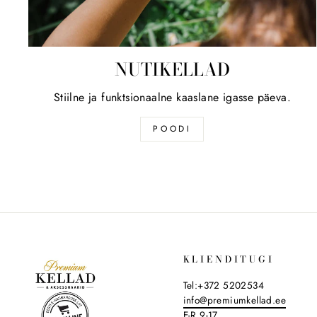
NUTIKELLAD
Stiilne ja funktsionaalne kaaslane igasse päeva.
POODI
KLIENDITUGI
Tel:+372 5202534
info@premiumkellad.ee
E-R 9-17