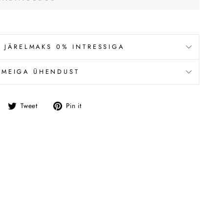
 JÄRELMAKS 0% INTRESSIGA
 MEIGA ÜHENDUST
Jaga
Tweet
Pin
Tweet
Pin it
Facebookis