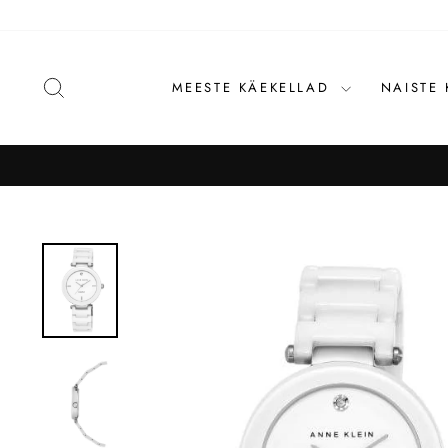
Liigu
sisu
juurde
OTSI
MEESTE KÄEKELLAD
NAISTE