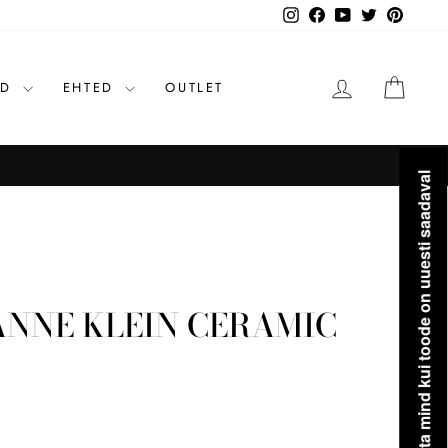
Instagram
Facebook
YouTube
Twitter
Pinteres
LOGI SISSE
OST
ID
EHTED
OUTLET
Kõikidele ostudele üle 50€
TASUTA TRANSPORT
Teavita mind kui toode on uuesti saadaval
ANNE KLEIN CERAMIC