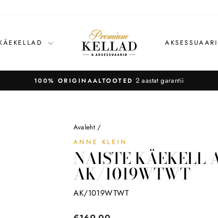
 KÄEKELLAD
AKSESSUAAR
Avaleht
/
ANNE KLEIN
NAISTE KÄEKELL 
AK/1019WTWT
AK/1019WTWT
Tavahind
€169,00