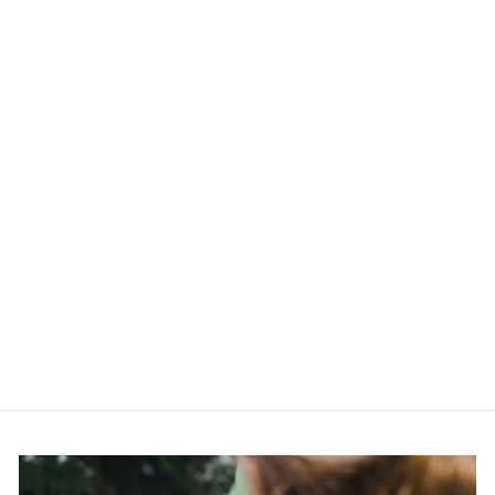
Läbimüüdud
Naiste käekell
Anne Klein
AK/2252CROR
ANNE KLEIN
€99,00