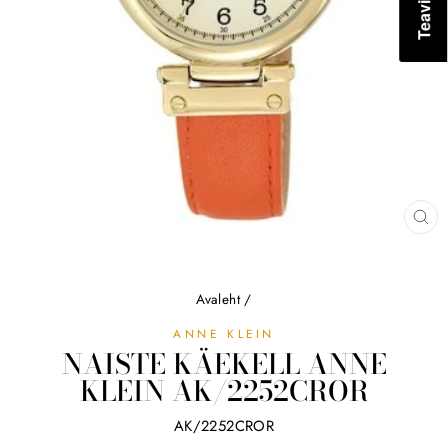
SU
(ES
Avaleht
/
ANNE KLEIN
NAISTE KÄEKELL ANNE
KLEIN AK/2252CROR
AK/2252CROR