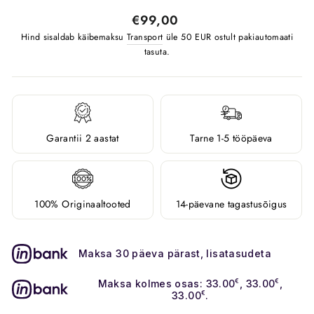
Tavahind
€99,00
Hind sisaldab käibemaksu
Transport
üle 50 EUR ostult pakiautomaati
tasuta.
Garantii 2 aastat
Tarne 1-5 tööpäeva
100% Originaaltooted
14-päevane tagastusõigus
Maksa 30 päeva pärast, lisatasudeta
Maksa kolmes osas: 33.00
€
, 33.00
€
,
33.00
€
.