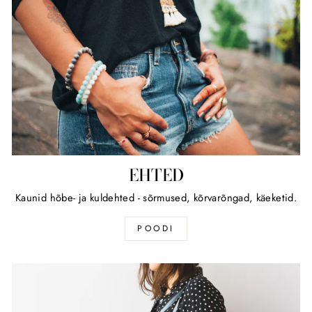
EHTED
Kaunid hõbe- ja kuldehted - sõrmused, kõrvarõngad, käeketid.
POODI