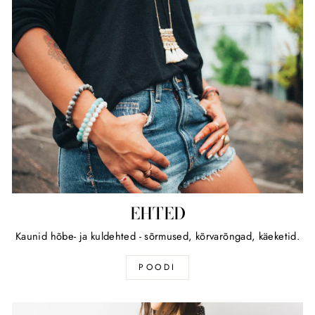
EHTED
Kaunid hõbe- ja kuldehted - sõrmused, kõrvarõngad, käeketid.
POODI