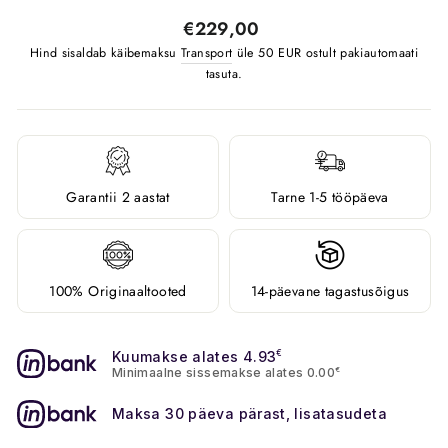
Tavahind
€229,00
Hind sisaldab käibemaksu
Transport
üle 50 EUR ostult pakiautomaati
tasuta.
Garantii 2 aastat
Tarne 1-5 tööpäeva
100% Originaaltooted
14-päevane tagastusõigus
Kuumakse alates 4.93
€
Minimaalne sissemakse alates 0.00
€
Maksa 30 päeva pärast, lisatasudeta