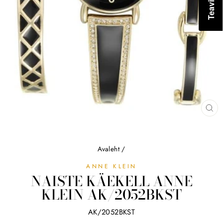
SU
(ES
Avaleht
/
ANNE KLEIN
NAISTE KÄEKELL ANNE
KLEIN AK/2052BKST
AK/2052BKST