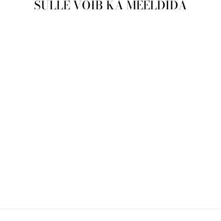
SULLE VÕIB KA MEELDIDA
Läbimüüdud
Naiste käekell
Anne Klein
AK/2052BKST
ANNE KLEIN
€229,00