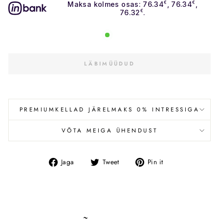
Maksa kolmes osas: 76.34
€
, 76.34
€
,
76.32
€
.
LÄBIMÜÜDUD
PREMIUMKELLAD JÄRELMAKS 0% INTRESSIGA
VÕTA MEIGA ÜHENDUST
Jaga
Tweet
Pin
Jaga
Tweet
Pin it
Facebookis