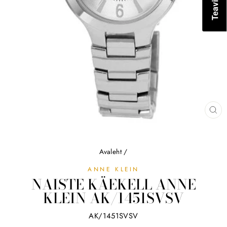
SU
(ES
Avaleht
/
ANNE KLEIN
NAISTE KÄEKELL ANNE
KLEIN AK/1451SVSV
AK/1451SVSV