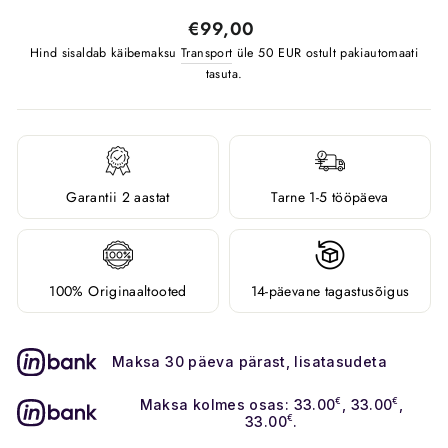
Tavahind
€99,00
Hind sisaldab käibemaksu
Transport
üle 50 EUR ostult pakiautomaati
tasuta.
Garantii 2 aastat
Tarne 1-5 tööpäeva
100% Originaaltooted
14-päevane tagastusõigus
Maksa 30 päeva pärast, lisatasudeta
Maksa kolmes osas: 33.00
€
, 33.00
€
,
33.00
€
.