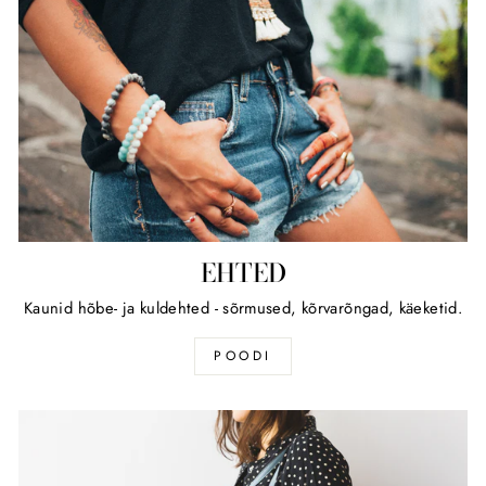
EHTED
Kaunid hõbe- ja kuldehted - sõrmused, kõrvarõngad, käeketid.
POODI