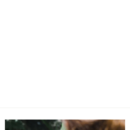
Läbimüüdud
Naiste käekell
Anne Klein
AK/1451SVSV
ANNE KLEIN
€99,00