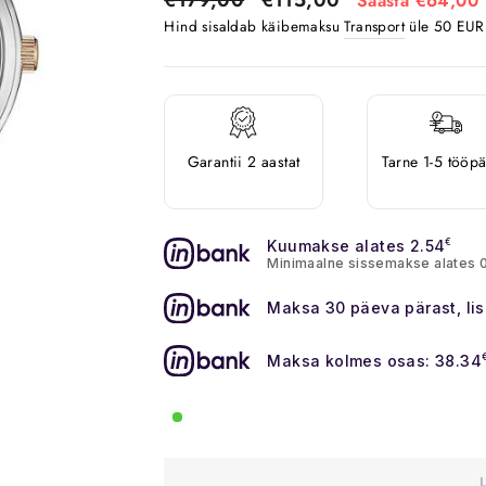
Säästa €64,00
Hind sisaldab käibemaksu
Transport
üle 50 EUR o
Garantii 2 aastat
Tarne 1-5 tööp
Kuumakse alates 2.54
€
Minimaalne sissemakse alates 
Maksa 30 päeva pärast, li
Maksa kolmes osas: 38.34