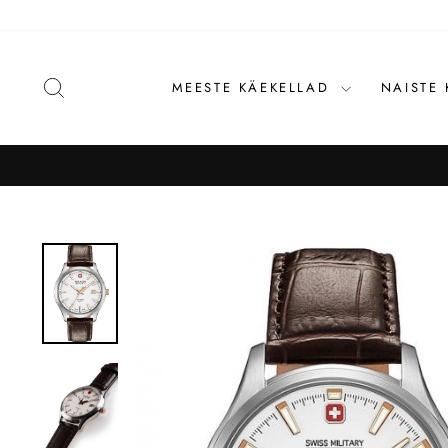
Liigu
sisu
juurde
OTSI
MEESTE KÄEKELLAD
NAISTE