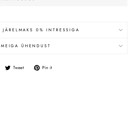
 JÄRELMAKS 0% INTRESSIGA
 MEIGA ÜHENDUST
Jaga
Tweet
Pin
Tweet
Pin it
Facebookis