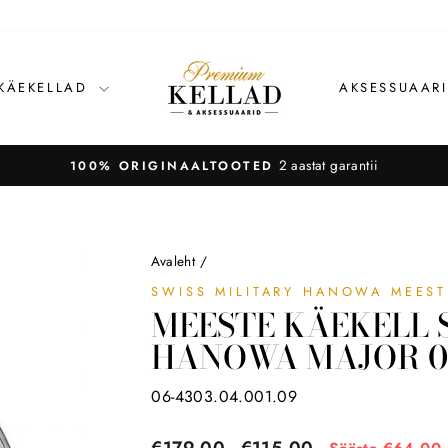
 KÄEKELLAD
AKSESSUAAR
2 aastat garantii
100% ORIGINAALTOOTED
Avaleht
/
SWISS MILITARY HANOWA MEEST
MEESTE KÄEKELL 
HANOWA MAJOR 06
06-4303.04.001.09
Tavahind
Soodushind
€179,00
€115,00