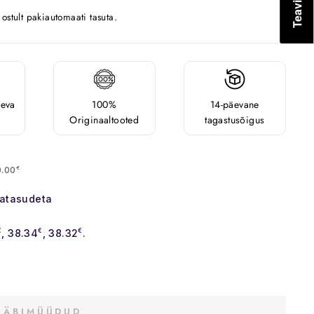
stult pakiautomaati tasuta.
äeva
100%
14-päevane
Originaaltooted
tagastusõigus
0.00
€
satasudeta
€
, 38.34
€
, 38.32
€
.
LÄBIMÜÜDUD