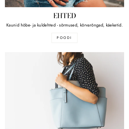
EHTED
Kaunid hõbe- ja kuldehted - sõrmused, kõrvarõngad, käeketid.
POODI