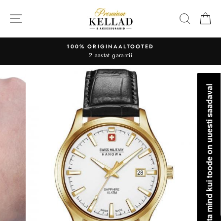
Liigu
sisu
OTSI
O
juurde
100% ORIGINAALTOOTED
2 aastat garantii
Teavita mind kui toode on uuesti saadaval