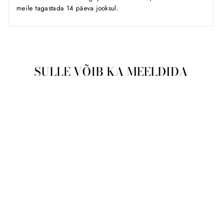
meile tagastada 14 päeva jooksul.
SULLE VÕIB KA MEELDIDA
Läbimüüdud
Meeste käekell
Swiss Military