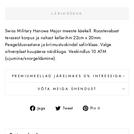
LÄBIMÜÜDUD
Swiss Military Hanowa Major meeste käekell. Roostevabast
terasest korpus ja nahast kellarihm 22cm x 20mm.
Peegeldusvastane ja kriimustuskindel safiirklaas. Valge
sihverplaat kuupäeva näidikuga. Veekindlus 10 ATM
(ujumine/snorgeldamine).
PREMIUMKELLAD JÄRELMAKS 0% INTRESSIGA
VÕTA MEIGA ÜHENDUST
Jaga
Tweet
Pin
Jaga
Tweet
Pin it
Facebookis