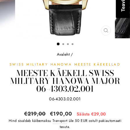
SULGE
(ESC)
Avaleht
/
SWISS MILITARY HANOWA MEESTE KÄEKELLAD
MEESTE KÄEKELL SWISS
MILITARY HANOWA MAJOR
06-4303.02.001
06-4303.02.001
Tavahind
Soodushind
€219,00
€190,00
Säästa €29,00
Hind sisaldab käibemaksu
Transport
üle 50 EUR ostult pakiautomaati
tasuta.