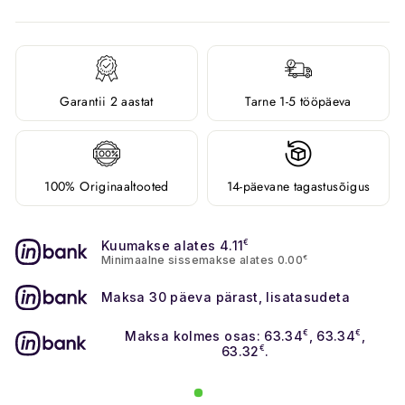
Garantii 2 aastat
Tarne 1-5 tööpäeva
100% Originaaltooted
14-päevane tagastusõigus
Kuumakse alates 4.11
€
Minimaalne sissemakse alates 0.00
€
Maksa 30 päeva pärast, lisatasudeta
Maksa kolmes osas: 63.34
€
, 63.34
€
,
63.32
€
.