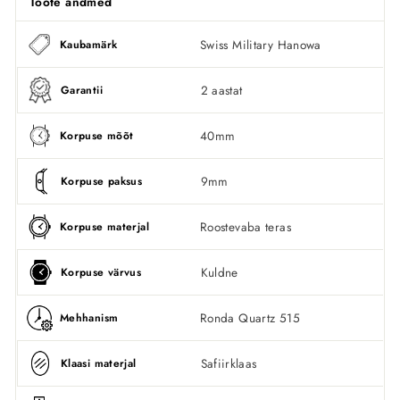
Toote andmed
Swiss Military Hanowa
Kaubamärk
2 aastat
Garantii
40mm
Korpuse mõõt
9mm
Korpuse paksus
Roostevaba teras
Korpuse materjal
Kuldne
Korpuse värvus
Ronda Quartz 515
Mehhanism
Safiirklaas
Klaasi materjal