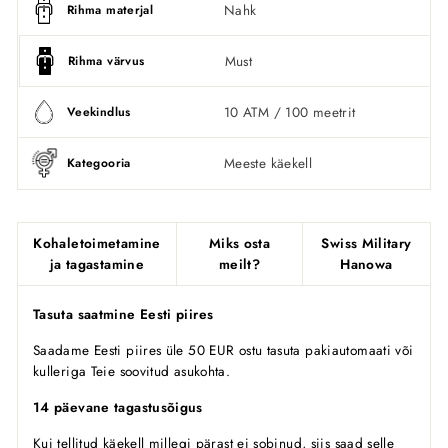
Nahk
Rihma materjal
Must
Rihma värvus
10 ATM / 100 meetrit
Veekindlus
Meeste käekell
Kategooria
Kohaletoimetamine
Miks osta
Swiss Military
ja tagastamine
meilt?
Hanowa
Tasuta saatmine Eesti piires
Saadame Eesti piires üle 50 EUR ostu tasuta pakiautomaati või
kulleriga Teie soovitud asukohta.
14 päevane tagastusõigus
Kui tellitud käekell millegi pärast ei sobinud, siis saad selle