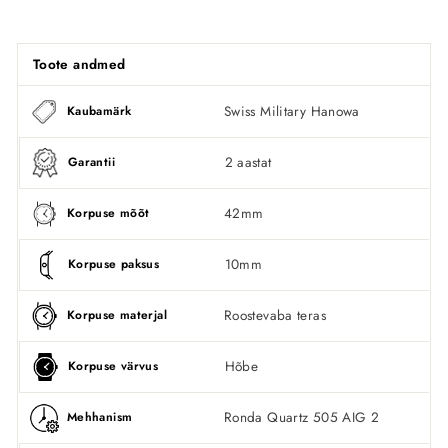
Toote andmed
Swiss Military Hanowa
Kaubamärk
2 aastat
Garantii
42mm
Korpuse mõõt
10mm
Korpuse paksus
Roostevaba teras
Korpuse materjal
Hõbe
Korpuse värvus
Ronda Quartz 505 AIG 2
Mehhanism