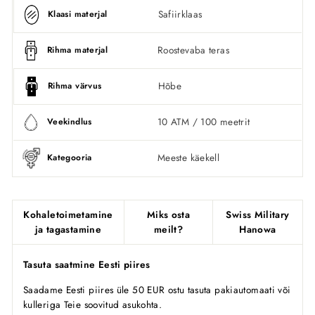
Safiirklaas
Klaasi materjal
Roostevaba teras
Rihma materjal
Hõbe
Rihma värvus
10 ATM / 100 meetrit
Veekindlus
Meeste käekell
Kategooria
Kohaletoimetamine
Miks osta
Swiss Military
ja tagastamine
meilt?
Hanowa
Tasuta saatmine Eesti piires
Saadame Eesti piires üle 50 EUR ostu tasuta pakiautomaati või
kulleriga Teie soovitud asukohta.