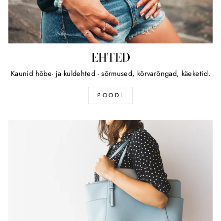
EHTED
Kaunid hõbe- ja kuldehted - sõrmused, kõrvarõngad, käeketid.
POODI