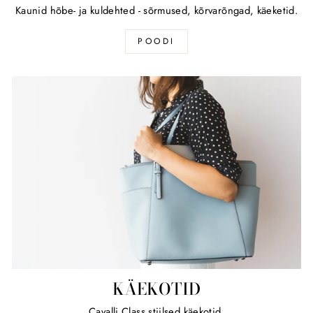
Kaunid hõbe- ja kuldehted - sõrmused, kõrvarõngad, käeketid.
POODI
KÄEKOTID
Cavalli Class stiilsed käekotid.