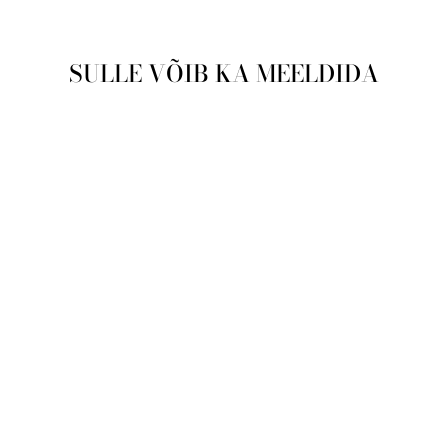
SULLE VÕIB KA MEELDIDA
Läbimüüdud
Meeste käekell
Swiss Military by
Chrono
SMA34075.04
SWISS MILITARY BY
CHRONO