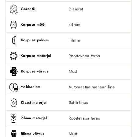
2 aastat
Garantii
44mm
Korpuse mõõt
14mm
Korpuse paksus
Roostevaba teras
Korpuse materjal
Must
Korpuse värvus
Automaatne mehaaniline
Mehhanism
Safiirklaas
Klaasi materjal
Roostevaba teras
Rihma materjal
Must
Rihma värvus