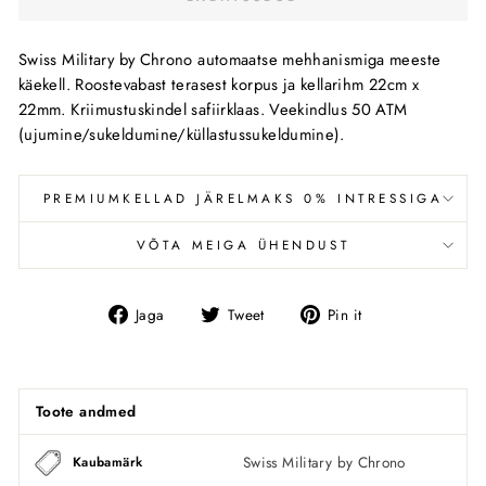
Swiss Military by Chrono automaatse mehhanismiga meeste
käekell. Roostevabast terasest korpus ja kellarihm 22cm x
22mm. Kriimustuskindel safiirklaas. Veekindlus 50 ATM
(ujumine/sukeldumine/küllastussukeldumine).
PREMIUMKELLAD JÄRELMAKS 0% INTRESSIGA
VÕTA MEIGA ÜHENDUST
Jaga
Tweet
Pin
Jaga
Tweet
Pin it
Facebookis
Toote andmed
Swiss Military by Chrono
Kaubamärk