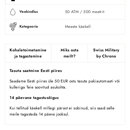
50 ATM / 500 meetrit
Veekindlus
Meeste käekell
Kategooria
Kohaletoimetamine
Miks osta
Swiss Military
ja tagastamine
meilt?
by Chrono
Tasuta saatmine Eesti piires
Saadame Eesti piires üle 50 EUR ostu tasuta pakiautomaati või
kulleriga Teie soovitud asukohta.
14 päevane tagastusõigus
Kui tellitud käekell millegi pärast ei sobinud, siis saad selle
meile tagastada 14 päeva jooksul.