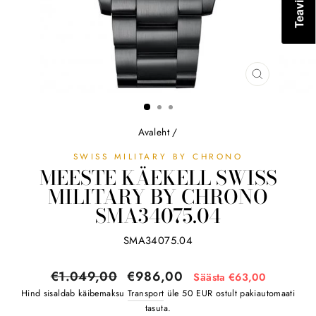
SULGE
(ESC)
Avaleht
/
SWISS MILITARY BY CHRONO
MEESTE KÄEKELL SWISS
MILITARY BY CHRONO
SMA34075.04
SMA34075.04
Tavahind
Soodushind
€1.049,00
€986,00
Säästa €63,00
Hind sisaldab käibemaksu
Transport
üle 50 EUR ostult pakiautomaati
tasuta.