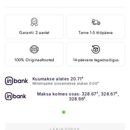
Garantii 2 aastat
Tarne 1-5 tööpäeva
100% Originaaltooted
14-päevane tagastusõigus
Kuumakse alates 20.71
€
Minimaalne sissemakse alates 0.00
€
Maksa kolmes osas: 328.67
€
, 328.67
€
,
328.66
€
.
LÄBIMÜÜDUD