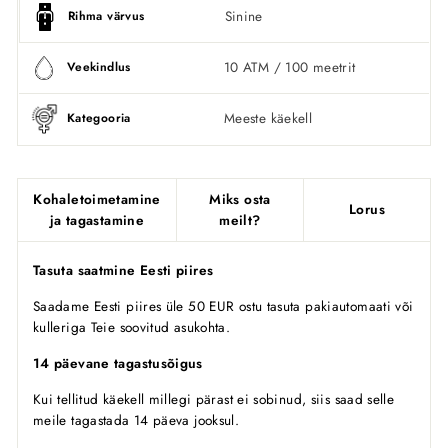
Sinine
Rihma värvus
10 ATM / 100 meetrit
Veekindlus
Meeste käekell
Kategooria
Kohaletoimetamine
Miks osta
Lorus
ja tagastamine
meilt?
Tasuta saatmine Eesti piires
Saadame Eesti piires üle 50 EUR ostu tasuta pakiautomaati või
kulleriga Teie soovitud asukohta.
14 päevane tagastusõigus
Kui tellitud käekell millegi pärast ei sobinud, siis saad selle
meile tagastada 14 päeva jooksul.