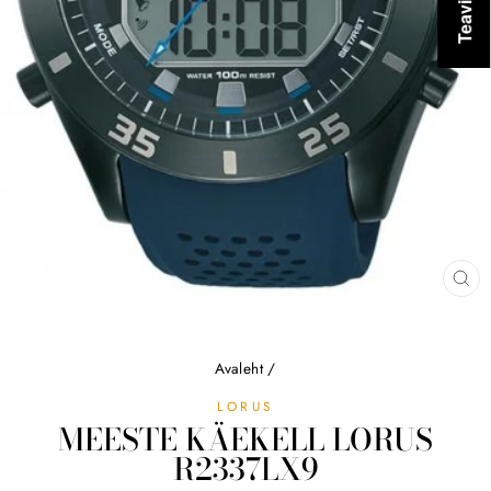
SU
(ES
Avaleht
/
LORUS
MEESTE KÄEKELL LORUS
R2337LX9