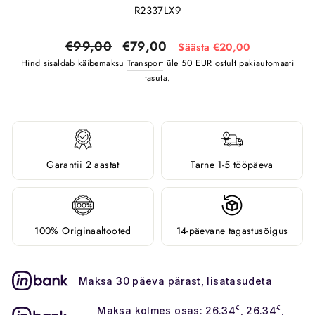
R2337LX9
Tavahind
Soodushind
€99,00
€79,00
Säästa €20,00
Hind sisaldab käibemaksu
Transport
üle 50 EUR ostult pakiautomaati
tasuta.
Garantii 2 aastat
Tarne 1-5 tööpäeva
100% Originaaltooted
14-päevane tagastusõigus
Maksa 30 päeva pärast, lisatasudeta
Maksa kolmes osas: 26.34
€
, 26.34
€
,