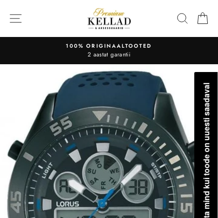
Liigu
sisu
OTSI
O
juurde
100% ORIGINAALTOOTED
2 aastat garantii
Teavita mind kui toode on uuesti saadaval