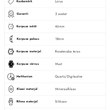
Lorus
Kaubamärk
2 aastat
Garantii
46mm
Korpuse mõõt
18mm
Korpuse paksus
Roostevaba teras
Korpuse materjal
Must
Korpuse värvus
Quartz/Digitaalne
Mehhanism
Mineraalklaas
Klaasi materjal
Silikoon
Rihma materjal