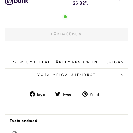
26.32
€
.
LÄBIMÜÜDUD
PREMIUMKELLAD JÄRELMAKS 0% INTRESSIGA
VÕTA MEIGA ÜHENDUST
Jaga
Tweet
Pin
Jaga
Tweet
Pin it
Facebookis
Toote andmed