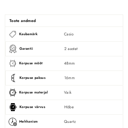
Facebookis
Toote andmed
Casio
Kaubamärk
2 aastat
Garantii
48mm
Korpuse mõõt
16mm
Korpuse paksus
Vaik
Korpuse materjal
Hõbe
Korpuse värvus
Quartz
Mehhanism