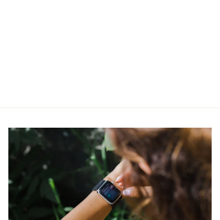
Meeste käekell
Casio Sports AE-
2100W-4AVEF
CASIO
€47,00