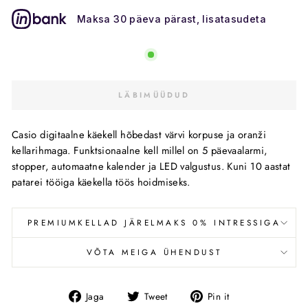
Maksa 30 päeva pärast, lisatasudeta
LÄBIMÜÜDUD
Casio digitaalne käekell hõbedast värvi korpuse ja oranži
kellarihmaga. Funktsionaalne kell millel on 5 päevaalarmi,
stopper, automaatne kalender ja LED valgustus. Kuni 10 aastat
patarei tööiga käekella töös hoidmiseks.
PREMIUMKELLAD JÄRELMAKS 0% INTRESSIGA
VÕTA MEIGA ÜHENDUST
Jaga
Tweet
Pin
Jaga
Tweet
Pin it