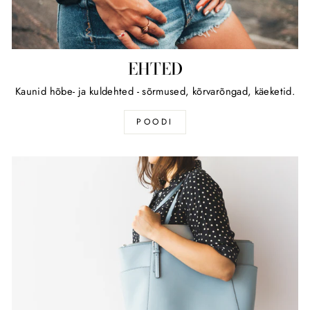
EHTED
Kaunid hõbe- ja kuldehted - sõrmused, kõrvarõngad, käeketid.
POODI