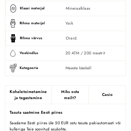
Mineraalklaas
Klaasi materjal
Vaik
Rihma materjal
Oranž
Rihma värvus
20 ATM / 200 meetrit
Veekindlus
Meeste käekell
Kategooria
Kohaletoimetamine
Miks osta
Casio
ja tagastamine
meilt?
Tasuta saatmine Eesti piires
Saadame Eesti piires üle 50 EUR ostu tasuta pakiautomaati või
kulleriga Teie soovitud asukohta.