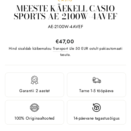
MEESTE KÄEKELL CASIO
SPORTS AE-2100W-4AVEF
AE-2100W-4AVEF
Tavahind
€47,00
Hind sisaldab käibemaksu
Transport
üle 50 EUR ostult pakiautomaati
tasuta.
Garantii 2 aastat
Tarne 1-5 tööpäeva
100% Originaaltooted
14-päevane tagastusõigus