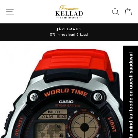
Liigu
sisu
OTSI
O
juurde
JÄRELMAKS
0% intress kuni 6 kuud
Teavita mind kui toode on uuesti saadaval