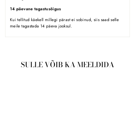
14 päevane tagastusõigus
Kui tellitud käekell millegi pärast ei sobinud, siis saad selle
meile tagastada 14 päeva jooksul.
SULLE VÕIB KA MEELDIDA
Läbimüüdud