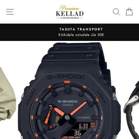
Liigu
sisu
OTSI
O
juurde
TASUTA TRANSPORT
Kõikidele ostudele üle 50€