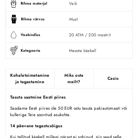
Vaik
Rihma materjal
Must
Rihma värvus
20 ATM / 200 meetrit
Veekindlus
Meeste käekell
Kategooria
Kohaletoimetamine
Miks osta
Casio
ja tagastamine
meilt?
Tasuta saatmine Eesti piires
Saadame Eesti piires üle 50 EUR ostu tasuta pakiautomaati või
kulleriga Teie soovitud asukohta.
14 päevane tagastusõigus
Kui tellitud käekell millegi pärast ei sobinud, siis saad selle