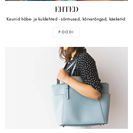
EHTED
Kaunid hõbe- ja kuldehted - sõrmused, kõrvarõngad, käeketid.
POODI