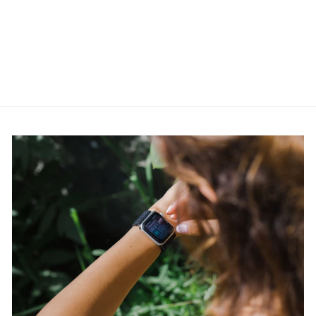
Casio G-Shock GA-
2100-1A4ER
CASIO
€99,90