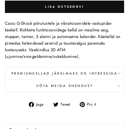
LISA OSTUKORVI
Casio G-Shock põrutustele ja vibratsioonidele vastupidav
käekell. Rohkete funktsioonidega kellal on maailma aeg,
stopper, taimer, 5 alarmi ja automaatne kalender. Käekellal on
pimedas helendavad seierid ja taustavalgus paremaks
loetavuseks. Veekindlus 20 ATM
(ujumine/snorgeldamine/sukeldumine).
PREMIUMKELLAD JÄRELMAKS 0% INTRESSIGA
VÕTA MEIGA ÜHENDUST
Jaga
Tweet
Pin
Jaga
Tweet
Pin it
Facebookis