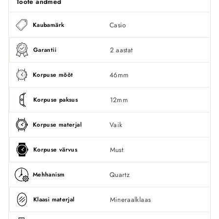
Toote andmed
Casio
Kaubamärk
2 aastat
Garantii
46mm
Korpuse mõõt
12mm
Korpuse paksus
Vaik
Korpuse materjal
Must
Korpuse värvus
Quartz
Mehhanism
Mineraalklaas
Klaasi materjal