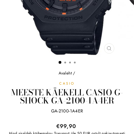
SULGE
(ESC)
Avaleht
/
CASIO
MEESTE KÄEKELL CASIO G-
SHOCK GA-2100-1A4ER
GA-2100-1A4ER
Tavahind
€99,90
Hind sisaldab käibemaksu
Transport
üle 50 EUR ostult pakiautomaati