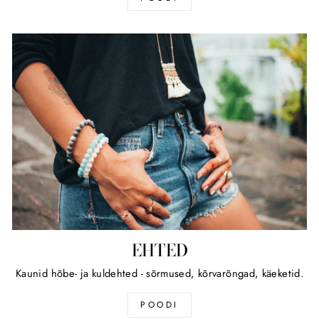
EHTED
Kaunid hõbe- ja kuldehted - sõrmused, kõrvarõngad, käeketid.
POODI