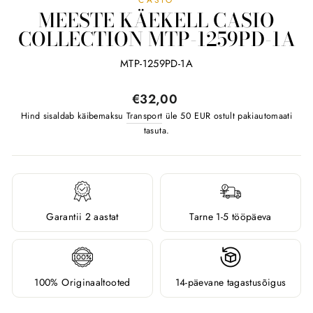
MEESTE KÄEKELL CASIO
COLLECTION MTP-1259PD-1A
MTP-1259PD-1A
Tavahind
€32,00
Hind sisaldab käibemaksu
Transport
üle 50 EUR ostult pakiautomaati
tasuta.
Garantii 2 aastat
Tarne 1-5 tööpäeva
100% Originaaltooted
14-päevane tagastusõigus