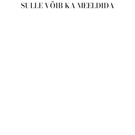
SULLE VÕIB KA MEELDIDA
Läbimüüdud
Meeste käekell
Casio Collection
MTP-1259PD-1A
CASIO
€32,00