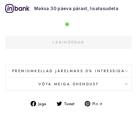
Maksa 30 päeva pärast, lisatasudeta
LÄBIMÜÜDUD
PREMIUMKELLAD JÄRELMAKS 0% INTRESSIGA
VÕTA MEIGA ÜHENDUST
Jaga
Tweet
Pin
Jaga
Tweet
Pin it
Facebookis