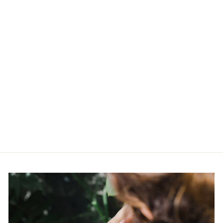
Lillade kristallidega
kõrvarõngad
OIOI
€19,90