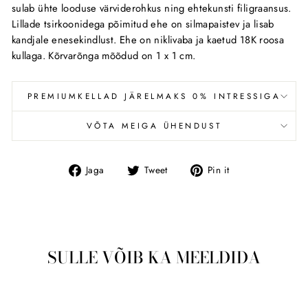
sulab ühte looduse värviderohkus ning ehtekunsti filigraansus.
Lillade tsirkoonidega põimitud ehe on silmapaistev ja lisab
kandjale enesekindlust. Ehe on niklivaba ja kaetud 18K roosa
kullaga. Kõrvarõnga mõõdud on 1 x 1 cm.
PREMIUMKELLAD JÄRELMAKS 0% INTRESSIGA
VÕTA MEIGA ÜHENDUST
Jaga
Tweet
Pin
Jaga
Tweet
Pin it
Facebookis
SULLE VÕIB KA MEELDIDA
Läbimüüdud