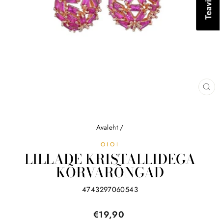
SU
(ES
Avaleht
/
OIOI
LILLADE KRISTALLIDEGA
KÕRVARÕNGAD
4743297060543
Tavahind
€19,90