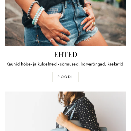
EHTED
Kaunid hõbe- ja kuldehted - sõrmused, kõrvarõngad, käeketid.
POODI