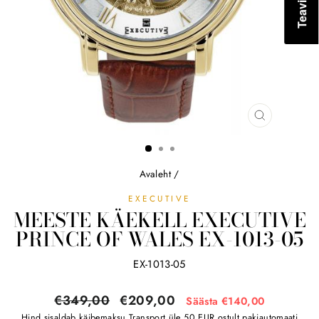
SULGE
(ESC)
Avaleht
/
EXECUTIVE
MEESTE KÄEKELL EXECUTIVE
PRINCE OF WALES EX-1013-05
EX-1013-05
Tavahind
Soodushind
€349,00
€209,00
Säästa €140,00
Hind sisaldab käibemaksu
Transport
üle 50 EUR ostult pakiautomaati