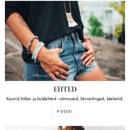
EHTED
Kaunid hõbe- ja kuldehted - sõrmused, kõrvarõngad, käeketid.
POODI