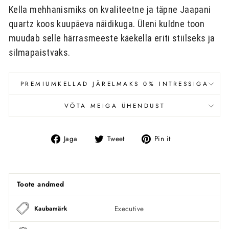
Kella mehhanismiks on kvaliteetne ja täpne Jaapani
quartz koos kuupäeva näidikuga. Üleni kuldne toon
muudab selle härrasmeeste käekella eriti stiilseks ja
silmapaistvaks.
PREMIUMKELLAD JÄRELMAKS 0% INTRESSIGA
VÕTA MEIGA ÜHENDUST
Jaga
Tweet
Pin
Jaga
Tweet
Pin it
Facebookis
Toote andmed
Executive
Kaubamärk