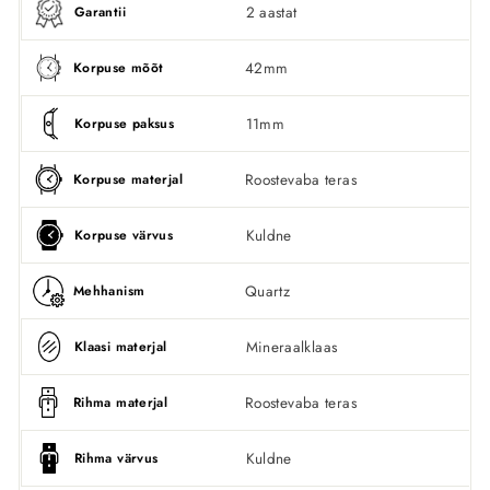
2 aastat
Garantii
42mm
Korpuse mõõt
11mm
Korpuse paksus
Roostevaba teras
Korpuse materjal
Kuldne
Korpuse värvus
Quartz
Mehhanism
Mineraalklaas
Klaasi materjal
Roostevaba teras
Rihma materjal
Kuldne
Rihma värvus