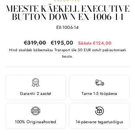
MEESTE KÄEKELL EXECUTIVE
BUTTON DOWN EX-1006-14
EX-1006-14
Tavahind
Soodushind
€319,00
€195,00
Säästa €124,00
Hind sisaldab käibemaksu
Transport
üle 50 EUR ostult pakiautomaati
tasuta.
Garantii 2 aastat
Tarne 1-5 tööpäeva
100% Originaaltooted
14-päevane tagastusõigus