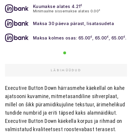
Kuumakse alates 4.21
€
Minimaalne sissemakse alates 0.00
€
Maksa 30 päeva pärast, lisatasudeta
Maksa kolmes osas: 65.00
€
, 65.00
€
, 65.00
€
.
LÄBIMÜÜDUD
Executive Button Down härrasmehe käekellal on kahe
ajatsooni kuvamine, mitmetasandiline sihverplaat,
millel on šikk püramiidikujuline tekstuur, ärimehelikud
tundide numbrid ja eriti täpsed kaks alamnäidikut.
Executive Button Down käekella korpus ja rihmad on
valmistatud kvaliteetsest roostevabast terasest.