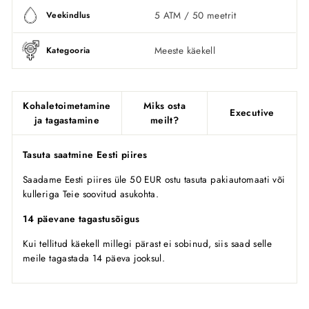
5 ATM / 50 meetrit
Veekindlus
Meeste käekell
Kategooria
Kohaletoimetamine
Miks osta
Executive
ja tagastamine
meilt?
Tasuta saatmine Eesti piires
Saadame Eesti piires üle 50 EUR ostu tasuta pakiautomaati või
kulleriga Teie soovitud asukohta.
14 päevane tagastusõigus
Kui tellitud käekell millegi pärast ei sobinud, siis saad selle
meile tagastada 14 päeva jooksul.