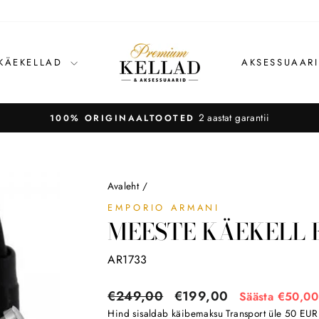
 KÄEKELLAD
AKSESSUAAR
2 aastat garantii
100% ORIGINAALTOOTED
Avaleht
/
EMPORIO ARMANI
MEESTE KÄEKELL 
AR1733
Tavahind
Soodushind
€249,00
€199,00
Säästa €50,00
Hind sisaldab käibemaksu
Transport
üle 50 EUR o