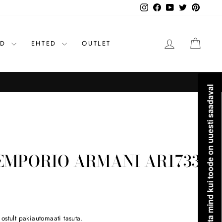
Instagram
Facebook
YouTube
Twitter
Pinteres
LOGI SISSE
OST
ID
EHTED
OUTLET
Teavita mind kui toode on uuesti saadaval
EMPORIO ARMANI AR1733
stult pakiautomaati tasuta.