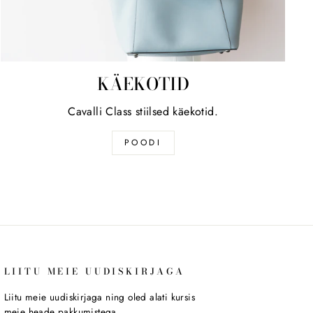
KÄEKOTID
Cavalli Class stiilsed käekotid.
POODI
LIITU MEIE UUDISKIRJAGA
Liitu meie uudiskirjaga ning oled alati kursis
meie heade pakkumistega.