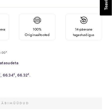
äeva
100%
14-päevane
Originaaltooted
tagastusõigus
0.00
€
satasudeta
€
, 66.34
€
, 66.32
€
.
LÄBIMÜÜDUD