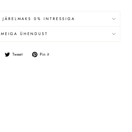
 JÄRELMAKS 0% INTRESSIGA
 MEIGA ÜHENDUST
Jaga
Tweet
Pin
Tweet
Pin it
Facebookis