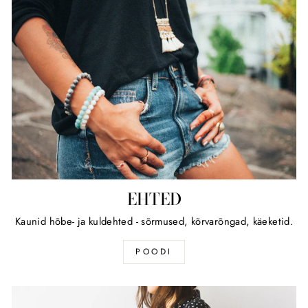
EHTED
Kaunid hõbe- ja kuldehted - sõrmused, kõrvarõngad, käeketid.
POODI