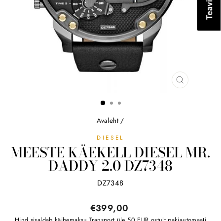
SULGE
(ESC)
Avaleht
/
DIESEL
MEESTE KÄEKELL DIESEL MR.
DADDY 2.0 DZ7348
DZ7348
Tavahind
€399,00
Hind sisaldab käibemaksu
Transport
üle 50 EUR ostult pakiautomaati