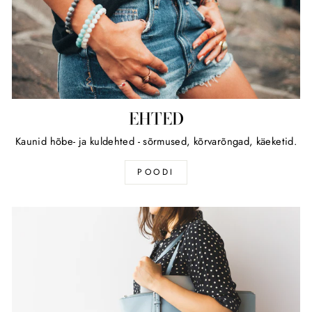
EHTED
Kaunid hõbe- ja kuldehted - sõrmused, kõrvarõngad, käeketid.
POODI