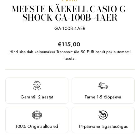
MEESTE KÄEKELL CASIO G-
SHOCK GA-100B-4AER
GA-100B-4AER
Tavahind
€115,00
Hind sisaldab käibemaksu
Transport
üle 50 EUR ostult pakiautomaati
tasuta.
Garantii 2 aastat
Tarne 1-5 tööpäeva
100% Originaaltooted
14-päevane tagastusõigus