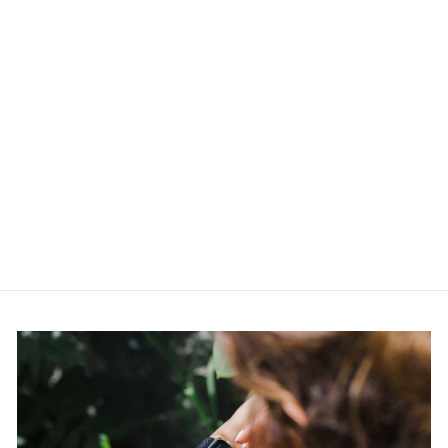
Meeste käekell
Casio G-Shock GA-
100B-4AER
CASIO
€115,00