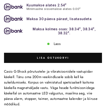
Kuumakse alates 2.54
€
Minimaalne sissemakse alates 0.00
€
Maksa 30 päeva pärast, lisatasudeta
Maksa kolmes osas: 38.34
€
, 38.34
€
,
38.32
€
.
Laos
LISA OSTUKORVI
Casio G-Shock põrutustele- ja vibratsioonidele vastupidav
käekell. Tänu oma 200m veekindlusele sobib kell ka
sukeldumiseks. Korpus on valmistatud spetsiaalselt kaitsma
käekella magnetväljade vastu. Väga heade funktsioonidega
käekellal on automaatne LED valgustus, maailma aeg, viie
päeva alarm, stopper, taimer, automaatne kalender ja kiiruse
mõõdikud.