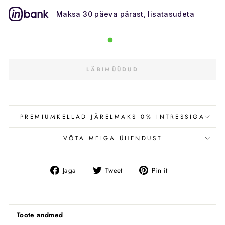
Maksa 30 päeva pärast, lisatasudeta
LÄBIMÜÜDUD
PREMIUMKELLAD JÄRELMAKS 0% INTRESSIGA
VÕTA MEIGA ÜHENDUST
Jaga
Tweet
Pin
Jaga
Tweet
Pin it
Facebookis
Toote andmed