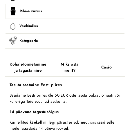
Rihma värvus
Veekindlus
Kategooria
Kohaletoimetamine
Miks osta
Casio
ja tagastamine
meilt?
Tasuta saatmine Eesti piires
Saadame Eesti piires üle 50 EUR ostu tasuta pakiautomaati või
kulleriga Teie soovitud asukohta.
14 päevane tagastusõigus
Kui tellitud käekell millegi pärast ei sobinud, siis saad selle
meile tagastada 14 päeva jooksul.