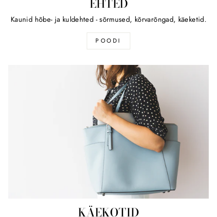
EHTED
Kaunid hõbe- ja kuldehted - sõrmused, kõrvarõngad, käeketid.
POODI
KÄEKOTID