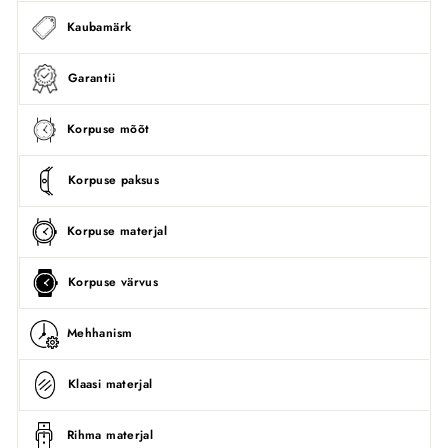
Kaubamärk
Garantii
Korpuse mõõt
Korpuse paksus
Korpuse materjal
Korpuse värvus
Mehhanism
Klaasi materjal
Rihma materjal