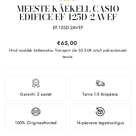
MEESTE KÄEKELL CASIO
EDIFICE EF-125D-2AVEF
EF-125D-2AVEF
Tavahind
€65,00
Hind sisaldab käibemaksu
Transport
üle 50 EUR ostult pakiautomaati
tasuta.
Garantii 2 aastat
Tarne 1-5 tööpäeva
100% Originaaltooted
14-päevane tagastusõigus