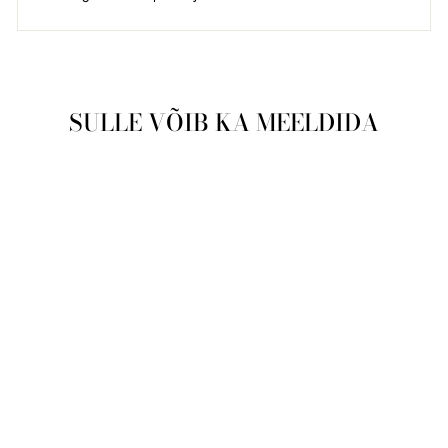
SULLE VÕIB KA MEELDIDA
Läbimüüdud
Meeste käekell
Casio Edifice EF-