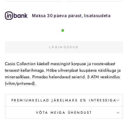
Maksa 30 päeva pärast, lisatasudeta
LÄBIMÜÜDUD
Casio Collection käekell messingist korpuse ja roostevabast
terasest kellarihmaga. Hõbe sihverplaat kuupäeva näidikuga ja
mineraalklaas. Pimedas helendavad seierid. 5 ATM veekindlus
(vihm/pritsmed).
PREMIUMKELLAD JÄRELMAKS 0% INTRESSIGA
VÕTA MEIGA ÜHENDUST