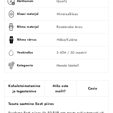
Quartz
Mehhanism
Mineraalklaas
Klaasi materjal
Roostevaba teras
Rihma materjal
Hõbe/Kuldne
Rihma värvus
5 ATM / 50 meetrit
Veekindlus
Meeste käekell
Kategooria
Kohaletoimetamine
Miks osta
Casio
ja tagastamine
meilt?
Tasuta saatmine Eesti piires
Saadame Eesti piires üle 50 EUR ostu tasuta pakiautomaati või