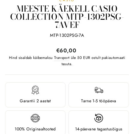
MEESTE KÄEKELL CASIO
COLLECTION MTP-1302PSG-
7AVEF
MTP-1302PSG-7A
Tavahind
€60,00
Hind sisaldab käibemaksu
Transport
üle 50 EUR ostult pakiautomaati
tasuta.
Garantii 2 aastat
Tarne 1-5 tööpäeva
100% Originaaltooted
14-päevane tagastusõigus