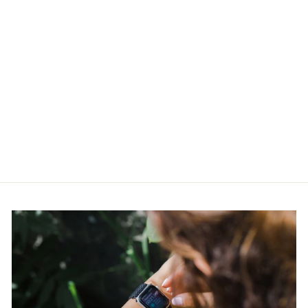
Meeste käekell
Casio Collection
MTP-1302PSG-
7AVEF
CASIO
€60,00