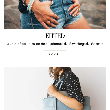
EHTED
Kaunid hõbe- ja kuldehted - sõrmused, kõrvarõngad, käeketid.
POODI