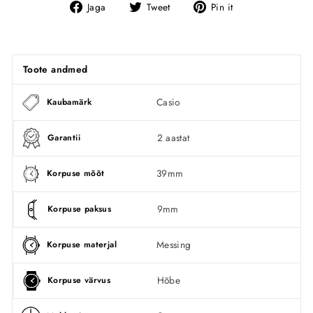
Jaga
Tweet
Pin
Jaga
Tweet
Pin it
Facebookis
Toote andmed
Casio
Kaubamärk
2 aastat
Garantii
39mm
Korpuse mõõt
9mm
Korpuse paksus
Messing
Korpuse materjal
Hõbe
Korpuse värvus