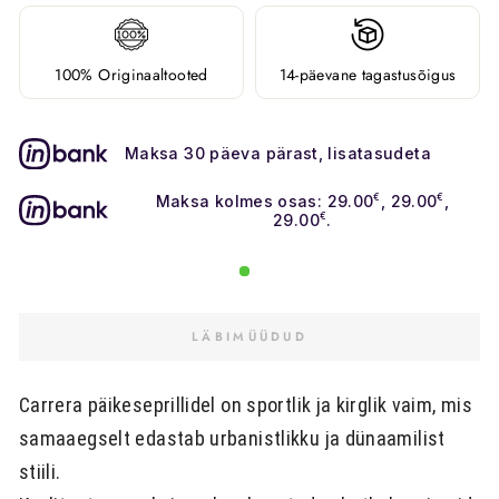
100% Originaaltooted
14-päevane tagastusõigus
Maksa 30 päeva pärast, lisatasudeta
Maksa kolmes osas: 29.00
€
, 29.00
€
,
29.00
€
.
LÄBIMÜÜDUD
Carrera päikeseprillidel on sportlik ja kirglik vaim, mis
samaaegselt edastab urbanistlikku ja dünaamilist
stiili.