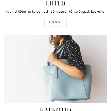
EHTED
Kaunid hõbe- ja kuldehted - sõrmused, kõrvarõngad, käeketid.
POODI
KÄEKOTID