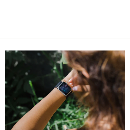
päikeseprillid
CARRERA
€87,00