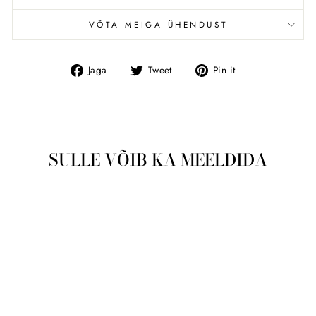
VÕTA MEIGA ÜHENDUST
Jaga
Tweet
Pin
Jaga
Tweet
Pin it
Facebookis
SULLE VÕIB KA MEELDIDA
Läbimüüdud
Carrera meeste