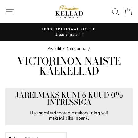
Liigu
sisu
OTSI
O
juurde
100% ORIGINAALTOOTED
2 aastat garantii
Avaleht
/
Kategooria
/
VICTORINOX NAISTE
KÄEKELLAD
JÄRELMAKS KUNI 6 KUUD 0%
INTRESSIGA
Lisa soovitud tooted ostukorvi ning vali
makseviisiks Inbank.
SORTEERI