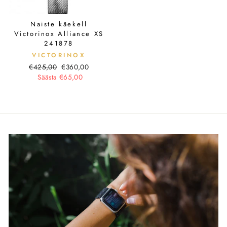
Naiste käekell
Victorinox Alliance XS
241878
VICTORINOX
Tavahind
Soodushind
€425,00
€360,00
Säästa €65,00