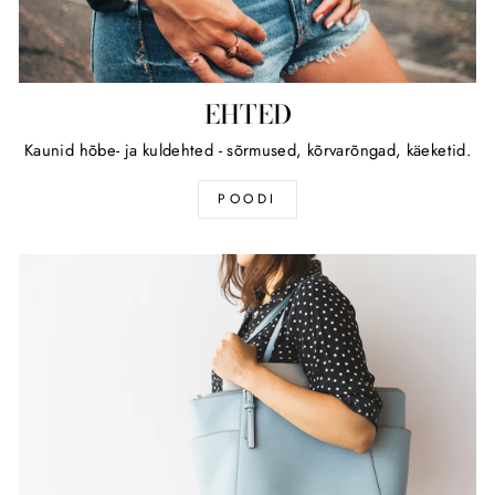
EHTED
Kaunid hõbe- ja kuldehted - sõrmused, kõrvarõngad, käeketid.
POODI