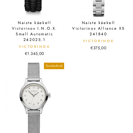
Naiste käekell
Naiste käekell
Victorinox I.N.O.X.
Victorinox Alliance XS
Small Automatic
241840
242025.1
VICTORINOX
VICTORINOX
€375,00
€1.345,00
Soodushind