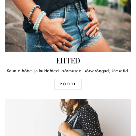
EHTED
Kaunid hõbe- ja kuldehted - sõrmused, kõrvarõngad, käeketid.
POODI