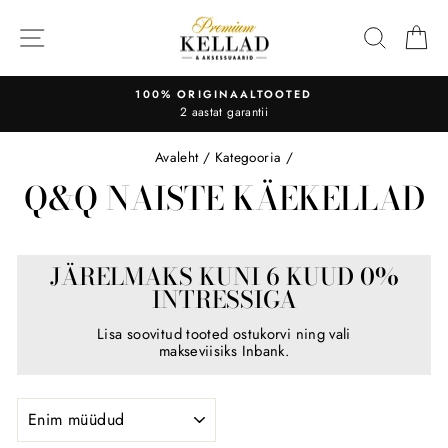
Liigu
sisu
OTSI
O
juurde
100% ORIGINAALTOOTED
2 aastat garantii
Avaleht
/
Kategooria
/
Q&Q NAISTE KÄEKELLAD
JÄRELMAKS KUNI 6 KUUD 0%
INTRESSIGA
Lisa soovitud tooted ostukorvi ning vali
makseviisiks Inbank.
SORTEERI