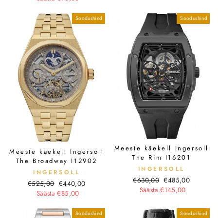
Soodushind
Soodushind
Meeste käekell Ingersoll
Meeste käekell Ingersoll
The Rim I16201
The Broadway I12902
INGERSOLL
INGERSOLL
Tavahind
Soodushind
€630,00
€485,00
Tavahind
Soodushind
€525,00
€440,00
Säästa €145,00
Säästa €85,00
Soodushind
Soodushind