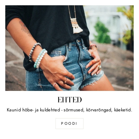
EHTED
Kaunid hõbe- ja kuldehted - sõrmused, kõrvarõngad, käeketid.
POODI