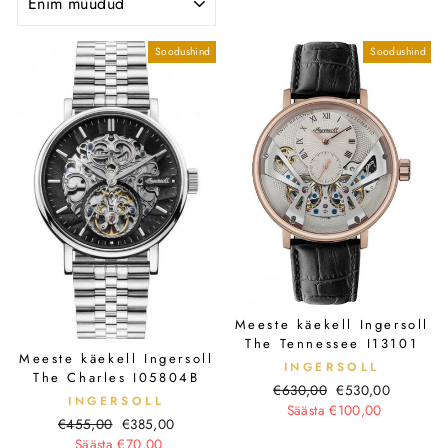
Soodushind
Soodushind
Meeste käekell Ingersoll
The Tennessee I13101
Meeste käekell Ingersoll
INGERSOLL
The Charles I05804B
Tavahind
Soodushind
€630,00
€530,00
INGERSOLL
Säästa €100,00
Tavahind
Soodushind
€455,00
€385,00
Säästa €70,00