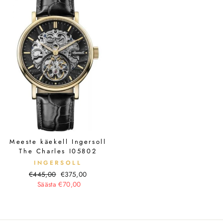
Meeste käekell Ingersoll
The Charles I05802
INGERSOLL
Tavahind
Soodushind
€445,00
€375,00
Säästa €70,00