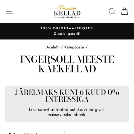
Liigu
sisu
OTSI
O
juurde
100% ORIGINAALTOOTED
2 aastat garantii
Avaleht
/
Kategooria
/
INGERSOLL MEESTE
KÄEKELLAD
JÄRELMAKS KUNI 6 KUUD 0%
INTRESSIGA
Lisa soovitud tooted ostukorvi ning vali
makseviisiks Inbank.
SORTEERI