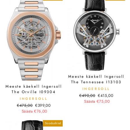
Meeste käekell Ingersoll
The Tennessee I13103
Meeste käekell Ingersoll
INGERSOLL
The Orville I09304
Tavahind
Soodushind
€490,00
€415,00
INGERSOLL
Säästa €75,00
Tavahind
Soodushind
€475,00
€399,00
Säästa €76,00
Soodushind