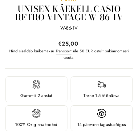
UNISEX KÄEKELL CASIO
RETRO VINTAGE W-86-1V
W-86-1V
Tavahind
€25,00
Hind sisaldab käibemaksu
Transport
üle 50 EUR ostult pakiautomaati
tasuta.
Garantii 2 aastat
Tarne 1-5 tööpäeva
100% Originaaltooted
14-päevane tagastusõigus