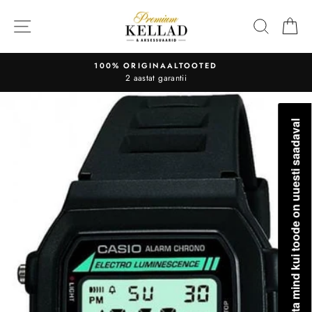
Liigu
sisu
OTSI
O
juurde
100% ORIGINAALTOOTED
2 aastat garantii
Teavita mind kui toode on uuesti saadaval