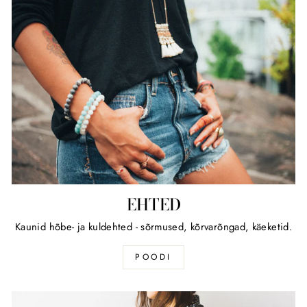
EHTED
Kaunid hõbe- ja kuldehted - sõrmused, kõrvarõngad, käeketid.
POODI