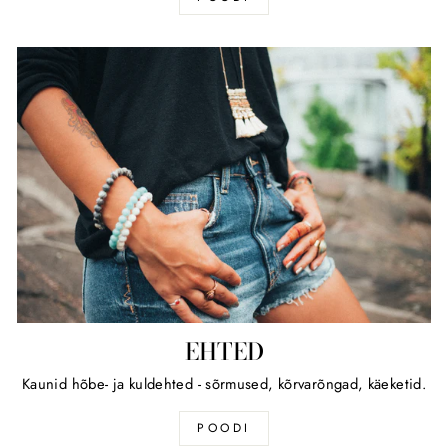
EHTED
Kaunid hõbe- ja kuldehted - sõrmused, kõrvarõngad, käeketid.
POODI