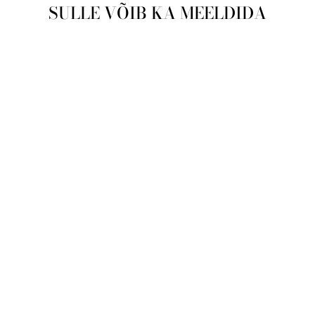
SULLE VÕIB KA MEELDIDA
Läbimüüdud
Meeste käekell
HEAD Return HE-
113-01
HEAD
€35,00