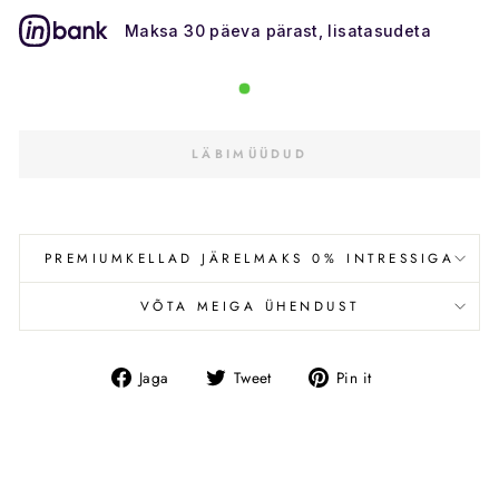
Maksa 30 päeva pärast, lisatasudeta
LÄBIMÜÜDUD
PREMIUMKELLAD JÄRELMAKS 0% INTRESSIGA
VÕTA MEIGA ÜHENDUST
Jaga
Tweet
Pin
Jaga
Tweet
Pin it
Facebookis