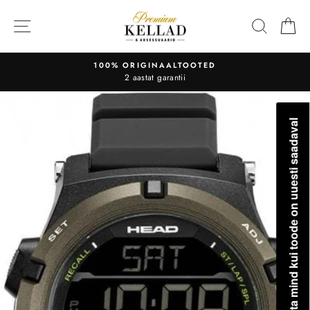
Liigu
sisu
OTSI
O
juurde
100% ORIGINAALTOOTED
2 aastat garantii
Teavita mind kui toode on uuesti saadaval