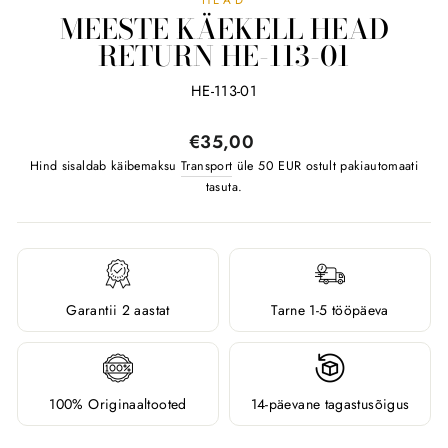
MEESTE KÄEKELL HEAD
RETURN HE-113-01
HE-113-01
Tavahind
€35,00
Hind sisaldab käibemaksu
Transport
üle 50 EUR ostult pakiautomaati
tasuta.
Garantii 2 aastat
Tarne 1-5 tööpäeva
100% Originaaltooted
14-päevane tagastusõigus