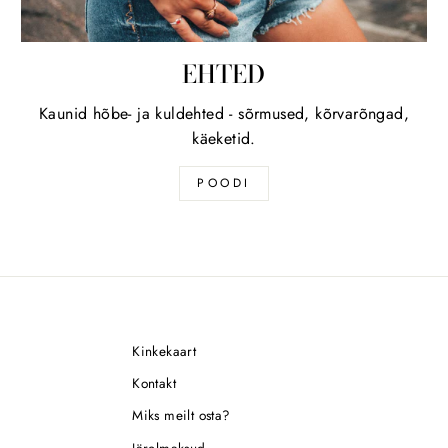
EHTED
Kaunid hõbe- ja kuldehted - sõrmused, kõrvarõngad,
käeketid.
POODI
Kinkekaart
Kontakt
Miks meilt osta?
Järelmaksud