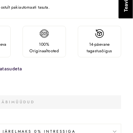
stult pakiautomaati tasuta.
äeva
100%
14-päevane
Originaaltooted
tagastusõigus
satasudeta
LÄBIMÜÜDUD
 JÄRELMAKS 0% INTRESSIGA