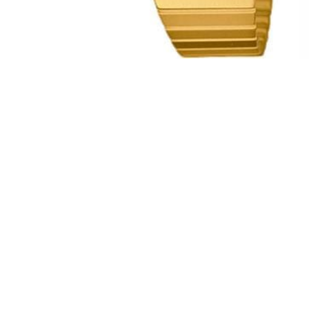
Läbimüüdud