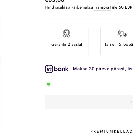
Hind sisaldab käibemaksu
Transport
üle 50 EUR o
Garantii 2 aastat
Tarne 1-5 tööp
Maksa 30 päeva pärast, li
PREMIUMKELLAD