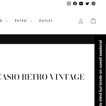
Instagram
Facebook
YouTube
Twitter
Pinteres
LOGI SISSE
OST
ID
EHTED
OUTLET
Teavita mind kui toode on uuesti saadaval
CASIO RETRO VINTAGE