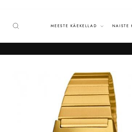
Liigu
sisu
juurde
OTSI
MEESTE KÄEKELLAD
NAISTE