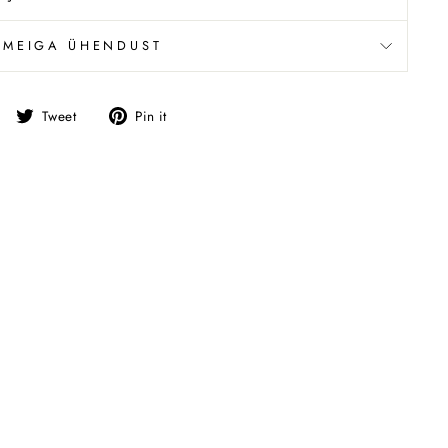
 MEIGA ÜHENDUST
Jaga
Tweet
Pin
Tweet
Pin it
Facebookis