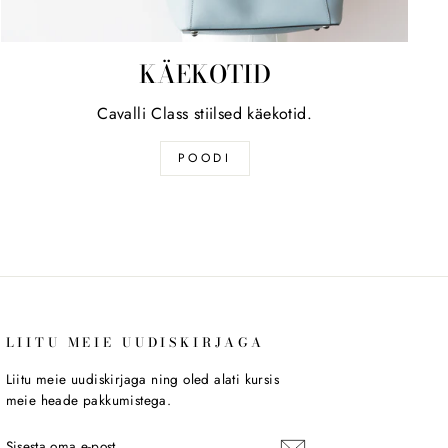
KÄEKOTID
Cavalli Class stiilsed käekotid.
POODI
LIITU MEIE UUDISKIRJAGA
Liitu meie uudiskirjaga ning oled alati kursis
meie heade pakkumistega.
SISESTA
LIITU